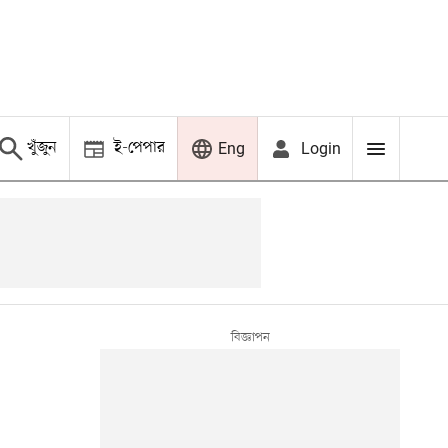
খুঁজুন
ই-পেপার
Login
Eng