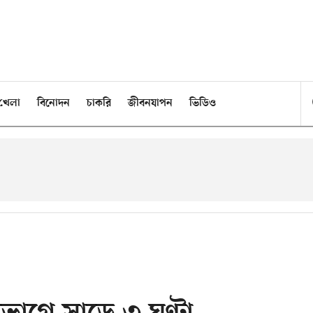
খেলা
বিনোদন
চাকরি
জীবনযাপন
ভিডিও