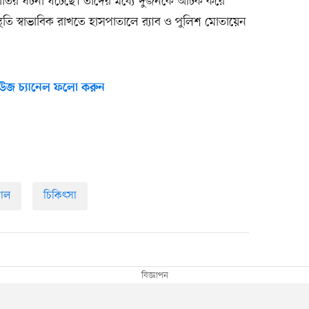
হাতির ঘটনা ঘটেছে। তাঁদের মধ্যে দুজনকে আটক করে
্থিতি স্বাভাবিক রাখতে হাসপাতালে র‍্যাব ও পুলিশ মোতায়েন
উজ চ্যানেল ফলো করুন
তাল
চিকিৎসা