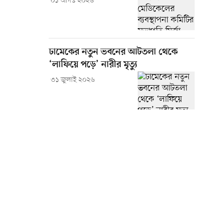
০১ আগস্ট ২০২৬
ঢামেকের নতুন ভবনের আটতলা থেকে
‘লাফিয়ে পড়ে’ নারীর মৃত্যু
৩১ জুলাই ২০২৬