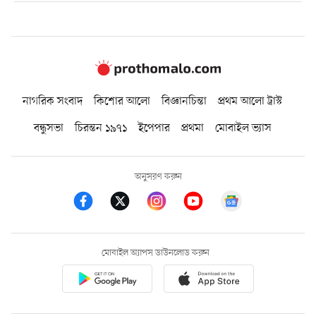
নাগরিক সংবাদ
কিশোর আলো
বিজ্ঞানচিন্তা
প্রথম আলো ট্রাস্ট
বন্ধুসভা
চিরন্তন ১৯৭১
ইপেপার
প্রথমা
মোবাইল ভ্যাস
অনুসরণ করুন
মোবাইল অ্যাপস ডাউনলোড করুন