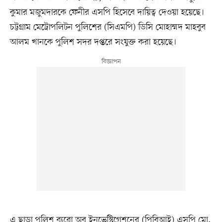
কুমার মজুমদারকে ফেনীর এসপি হিসেবে দায়িত্ব দেওয়া হয়েছে।
চট্টগ্রাম মেট্রোপলিটন পুলিশের (সিএমপি) ডিসি মোহাম্মদ মাহবুব
আলম খানকে পুলিশ সদর দপ্তরে সংযুক্ত করা হয়েছে।
এ ছাড়া পুলিশ ব্যুরো অব ইনভেস্টিগেশনের (পিবিআই) এসপি মো.