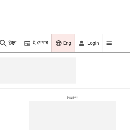
খুঁজুন
ই-পেপার
Login
Eng