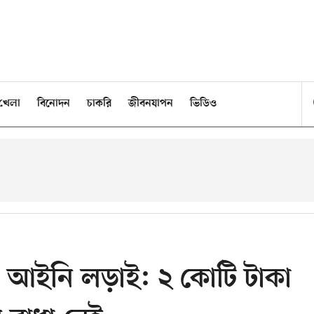
খেলা
বিনোদন
চাকরি
জীবনযাপন
ভিডিও
র আইনি লড়াই: ২ কোটি টাকা