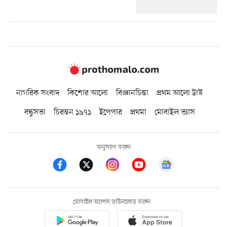
নাগরিক সংবাদ
কিশোর আলো
বিজ্ঞানচিন্তা
প্রথম আলো ট্রাস্ট
বন্ধুসভা
চিরন্তন ১৯৭১
ইপেপার
প্রথমা
মোবাইল ভ্যাস
অনুসরণ করুন
মোবাইল অ্যাপস ডাউনলোড করুন