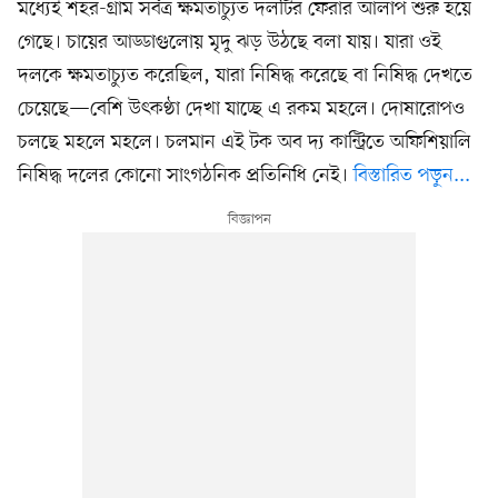
মধ্যেই শহর-গ্রাম সর্বত্র ক্ষমতাচ্যুত দলটির ফেরার আলাপ শুরু হয়ে
গেছে। চায়ের আড্ডাগুলোয় মৃদু ঝড় উঠছে বলা যায়। যারা ওই
দলকে ক্ষমতাচ্যুত করেছিল, যারা নিষিদ্ধ করেছে বা নিষিদ্ধ দেখতে
চেয়েছে—বেশি উৎকণ্ঠা দেখা যাচ্ছে এ রকম মহলে। দোষারোপও
চলছে মহলে মহলে। চলমান এই টক অব দ্য কান্ট্রিতে অফিশিয়ালি
নিষিদ্ধ দলের কোনো সাংগঠনিক প্রতিনিধি নেই।
বিস্তারিত পড়ুন...