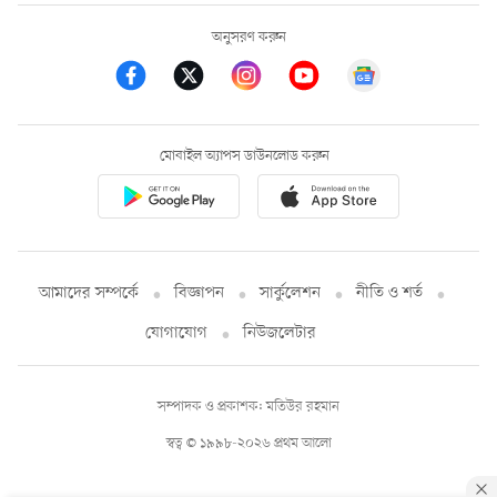
অনুসরণ করুন
মোবাইল অ্যাপস ডাউনলোড করুন
আমাদের সম্পর্কে
বিজ্ঞাপন
সার্কুলেশন
নীতি ও শর্ত
যোগাযোগ
নিউজলেটার
সম্পাদক ও প্রকাশক: মতিউর রহমান
স্বত্ব © ১৯৯৮-২০২৬ প্রথম আলো