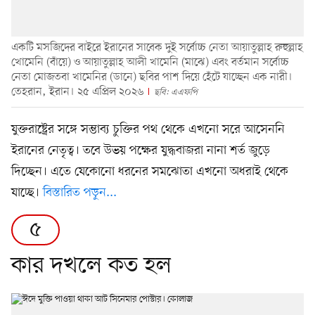
একটি মসজিদের বাইরে ইরানের সাবেক দুই সর্বোচ্চ নেতা আয়াতুল্লাহ রুহুল্লাহ
খোমেনি (বাঁয়ে) ও আয়াতুল্লাহ আলী খামেনি (মাঝে) এবং বর্তমান সর্বোচ্চ
নেতা মোজতবা খামেনির (ডানে) ছবির পাশ দিয়ে হেঁটে যাচ্ছেন এক নারী।
তেহরান, ইরান। ২৫ এপ্রিল ২০২৬
ছবি: এএফপি
যুক্তরাষ্ট্রের সঙ্গে সম্ভাব্য চুক্তির পথ থেকে এখনো সরে আসেননি
ইরানের নেতৃত্ব। তবে উভয় পক্ষের যুদ্ধবাজরা নানা শর্ত জুড়ে
দিচ্ছেন। এতে যেকোনো ধরনের সমঝোতা এখনো অধরাই থেকে
যাচ্ছে।
বিস্তারিত পড়ুন...
৫
কার দখলে কত হল