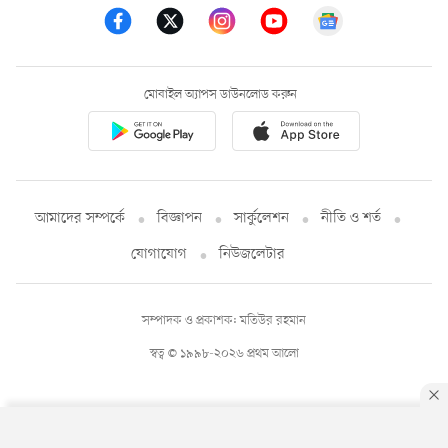
মোবাইল অ্যাপস ডাউনলোড করুন
আমাদের সম্পর্কে
বিজ্ঞাপন
সার্কুলেশন
নীতি ও শর্ত
যোগাযোগ
নিউজলেটার
সম্পাদক ও প্রকাশক: মতিউর রহমান
স্বত্ব © ১৯৯৮-২০২৬ প্রথম আলো