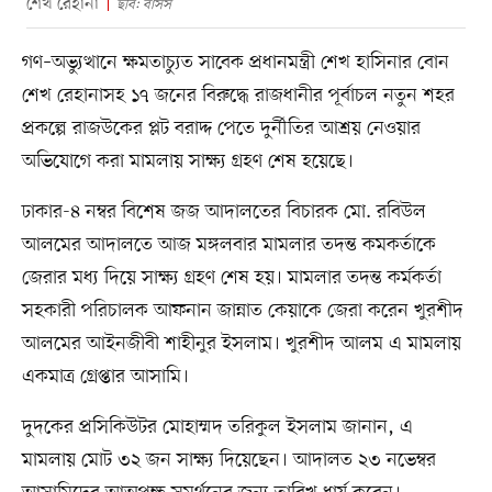
শেখ রেহানা
ছবি: বাসস
গণ–অভ্যুত্থানে ক্ষমতাচ্যুত সাবেক প্রধানমন্ত্রী শেখ হাসিনার বোন
শেখ রেহানাসহ ১৭ জনের বিরুদ্ধে রাজধানীর পূর্বাচল নতুন শহর
প্রকল্পে রাজউকের প্লট বরাদ্দ পেতে দুর্নীতির আশ্রয় নেওয়ার
অভিযোগে করা মামলায় সাক্ষ্য গ্রহণ শেষ হয়েছে।
ঢাকার-৪ নম্বর বিশেষ জজ আদালতের বিচারক মো. রবিউল
আলমের আদালতে আজ মঙ্গলবার মামলার তদন্ত কমকর্তাকে
জেরার মধ্য দিয়ে সাক্ষ্য গ্রহণ শেষ হয়। মামলার তদন্ত কর্মকর্তা
সহকারী পরিচালক আফনান জান্নাত কেয়াকে জেরা করেন খুরশীদ
আলমের আইনজীবী শাহীনুর ইসলাম। খুরশীদ আলম এ মামলায়
একমাত্র গ্রেপ্তার আসামি।
দুদকের প্রসিকিউটর মোহাম্মদ তরিকুল ইসলাম জানান, এ
মামলায় মোট ৩২ জন সাক্ষ্য দিয়েছেন। আদালত ২৩ নভেম্বর