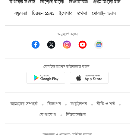
নাগরিক সংবাদ
কিশোর আলো
বিজ্ঞানচিন্তা
প্রথম আলো ট্রাস্ট
বন্ধুসভা
চিরন্তন ১৯৭১
ইপেপার
প্রথমা
মোবাইল ভ্যাস
অনুসরণ করুন
মোবাইল অ্যাপস ডাউনলোড করুন
আমাদের সম্পর্কে
বিজ্ঞাপন
সার্কুলেশন
নীতি ও শর্ত
যোগাযোগ
নিউজলেটার
সম্পাদক ও প্রকাশক: মতিউর রহমান