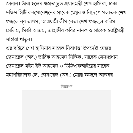
জানান। তাঁরা হলেন ক্ষমতাচ্যুত প্রধানমন্ত্রী শেখ হাসিনা, ঢাকা
দক্ষিণ সিটি করপোরেশনের সাবেক মেয়র ও বিদেশে পলাতক শেখ
ফজলে নূর তাপস, আওয়ামী লীগ নেতা শেখ ফজলুল করিম
সেলিম, মির্জা আজম, জাহাঙ্গীর কবির নানক ও সাবেক স্বরাষ্ট্রমন্ত্রী
সাহারা খাতুন।
এর বাইরে শেখ হাসিনার সাবেক নিরাপত্তা উপদেষ্টা মেজর
জেনারেল (অব.) তারিক আহমেদ সিদ্দিক, সাবেক সেনাপ্রধান
জেনারেল মইন ইউ আহমেদ ও ডিজিএফআইয়ের সাবেক
মহাপরিচালক লে. জেনারেল (অব.) মোল্লা ফজলে আকবর।