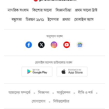
নাগরিক সংবাদ
কিশোর আলো
বিজ্ঞানচিন্তা
প্রথম আলো ট্রাস্ট
বন্ধুসভা
চিরন্তন ১৯৭১
ইপেপার
প্রথমা
মোবাইল ভ্যাস
অনুসরণ করুন
মোবাইল অ্যাপস ডাউনলোড করুন
আমাদের সম্পর্কে
বিজ্ঞাপন
সার্কুলেশন
নীতি ও শর্ত
যোগাযোগ
নিউজলেটার