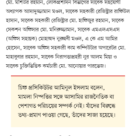
মো. মশিউর রহমান, লোকপ্রশাসন বিভাগের সাবেক সহযোগী
অধ্যাপক আসাদুজ্জামান মণ্ডল, সাবেক সহকারী রেজিস্ট্রার রাফিউল
হাসান, সাবেক সহকারী রেজিস্ট্রার মো. হাফিজুর রহমান, সাবেক
সেকশন অফিসার মো. মনিরুজ্জামান, সাবেক এমএলএসএস
(অফিস সহায়ক) মোহাম্মদ নুরুন্নবী মণ্ডল, এ কে এম আমির
হোসেন, সাবেক অফিস সহকারী কাম কম্পিউটার অপারেটর মো.
মাহাবুবার রহমান, সাবেক নিরাপত্তাপ্রহরী নুর আলম মিয়া ও
সাবেক চুক্তিভিত্তিক কর্মচারী মো. আনোয়ার পারভেজ।
চিফ প্রসিকিউটর আমিনুল ইসলাম বলেন,
মামলা নিষ্পত্তির সঙ্গে আসামির রাজনৈতিক বা
পেশাগত পরিচয়ের সম্পর্ক নেই। যাঁদের বিরুদ্ধে
তথ্য-প্রমাণ পাওয়া গেছে, তাঁদের সাজা হয়েছে।