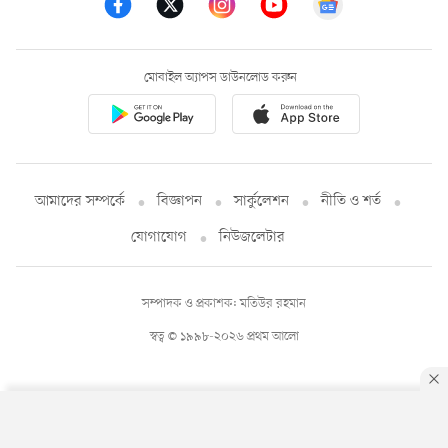
মোবাইল অ্যাপস ডাউনলোড করুন
আমাদের সম্পর্কে
বিজ্ঞাপন
সার্কুলেশন
নীতি ও শর্ত
যোগাযোগ
নিউজলেটার
সম্পাদক ও প্রকাশক: মতিউর রহমান
স্বত্ব © ১৯৯৮-২০২৬ প্রথম আলো
By using this site, you agree to our
Privacy Policy
.
OK