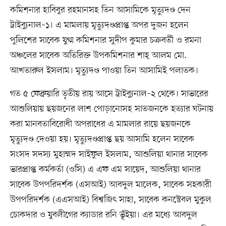
কমিশনার হাবিবুর রহমানসহ তিন আসামিকে মৃত্যুদণ্ড দেন
ট্রাইব্যুনাল–১। এ মামলায় মৃত্যুদণ্ডপ্রাপ্ত অপর দুজন হলেন
পুলিশের সাবেক যুগ্ম কমিশনার সুদীপ কুমার চক্রবর্তী ও রমনা
অঞ্চলের সাবেক অতিরিক্ত উপকমিশনার শাহ্ আলম মো.
আখতারুল ইসলাম। মৃত্যুদণ্ড পাওয়া তিন আসামিই পলাতক।
গত ৫ ফেব্রুয়ারি তৃতীয় রায় আসে ট্রাইব্যুনাল–২ থেকে। সাভারের
আশুলিয়ায় ছয়জনের লাশ পোড়ানোসহ সাতজনকে হত্যার ঘটনায়
করা মানবতাবিরোধী অপরাধের এ মামলার রায়ে ছয়জনকে
মৃত্যুদণ্ড দেওয়া হয়। মৃত্যুদণ্ডপ্রাপ্ত ছয় আসামি হলেন সাবেক
সংসদ সদস্য মুহাম্মদ সাইফুল ইসলাম, আশুলিয়া থানার সাবেক
ভারপ্রাপ্ত কর্মকর্তা (ওসি) এ এফ এম সায়েদ, আশুলিয়া থানার
সাবেক উপপরিদর্শক (এসআই) আবদুল মালেক, সাবেক সহকারী
উপপরিদর্শক (এএসআই) বিশ্বজিৎ সাহা, সাবেক কনস্টেবল মুকুল
চোকদার ও যুবলীগের ক্যাডার রনি ভূঁইয়া। এর মধ্যে আবদুল