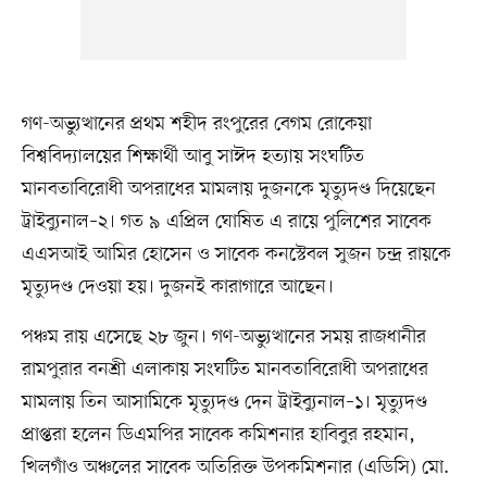
গণ-অভ্যুত্থানের প্রথম শহীদ রংপুরের বেগম রোকেয়া
বিশ্ববিদ্যালয়ের শিক্ষার্থী আবু সাঈদ হত্যায় সংঘটিত
মানবতাবিরোধী অপরাধের মামলায় দুজনকে মৃত্যুদণ্ড দিয়েছেন
ট্রাইব্যুনাল–২। গত ৯ এপ্রিল ঘোষিত এ রায়ে পুলিশের সাবেক
এএসআই আমির হোসেন ও সাবেক কনস্টেবল সুজন চন্দ্র রায়কে
মৃত্যুদণ্ড দেওয়া হয়। দুজনই কারাগারে আছেন।
পঞ্চম রায় এসেছে ২৮ জুন। গণ-অভ্যুত্থানের সময় রাজধানীর
রামপুরার বনশ্রী এলাকায় সংঘটিত মানবতাবিরোধী অপরাধের
মামলায় তিন আসামিকে মৃত্যুদণ্ড দেন ট্রাইব্যুনাল–১। মৃত্যুদণ্ড
প্রাপ্তরা হলেন ডিএমপির সাবেক কমিশনার হাবিবুর রহমান,
খিলগাঁও অঞ্চলের সাবেক অতিরিক্ত উপকমিশনার (এডিসি) মো.