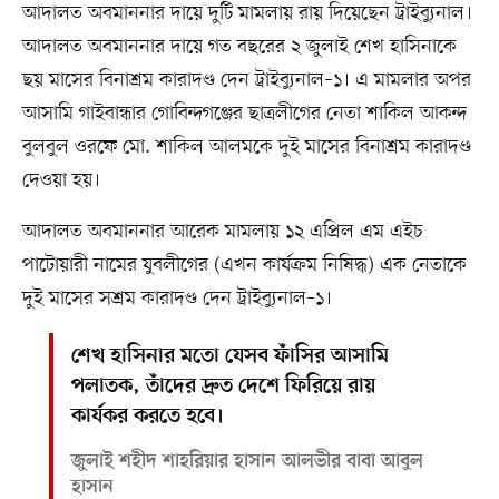
আদালত অবমাননার দায়ে দুটি মামলায় রায় দিয়েছেন ট্রাইব্যুনাল।
আদালত অবমাননার দায়ে গত বছরের ২ জুলাই শেখ হাসিনাকে
ছয় মাসের বিনাশ্রম কারাদণ্ড দেন ট্রাইব্যুনাল–১। এ মামলার অপর
আসামি গাইবান্ধার গোবিন্দগঞ্জের ছাত্রলীগের নেতা শাকিল আকন্দ
বুলবুল ওরফে মো. শাকিল আলমকে দুই মাসের বিনাশ্রম কারাদণ্ড
দেওয়া হয়।
আদালত অবমাননার আরেক মামলায় ১২ এপ্রিল এম এইচ
পাটোয়ারী নামের যুবলীগের (এখন কার্যক্রম নিষিদ্ধ) এক নেতাকে
দুই মাসের সশ্রম কারাদণ্ড দেন ট্রাইব্যুনাল–১।
শেখ হাসিনার মতো যেসব ফাঁসির আসামি
পলাতক, তাঁদের দ্রুত দেশে ফিরিয়ে রায়
কার্যকর করতে হবে।
জুলাই শহীদ শাহরিয়ার হাসান আলভীর বাবা আবুল
হাসান