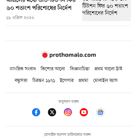
এপ্রিলের মধ্যে ভর্তি–টিউশন ফির
৬০ শতাংশ পরিশোধের নির্দেশ
১৯ এপ্রিল ২০২৬
নাগরিক সংবাদ
কিশোর আলো
বিজ্ঞানচিন্তা
প্রথম আলো ট্রাস্ট
বন্ধুসভা
চিরন্তন ১৯৭১
ইপেপার
প্রথমা
মোবাইল ভ্যাস
অনুসরণ করুন
মোবাইল অ্যাপস ডাউনলোড করুন