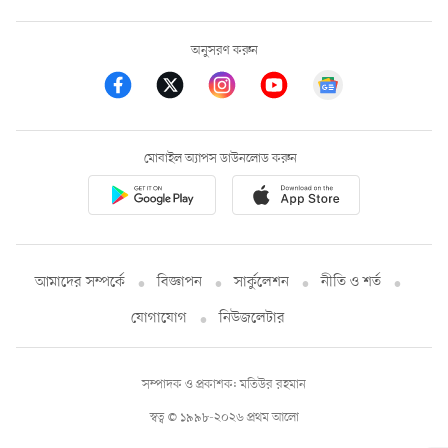
অনুসরণ করুন
মোবাইল অ্যাপস ডাউনলোড করুন
আমাদের সম্পর্কে
বিজ্ঞাপন
সার্কুলেশন
নীতি ও শর্ত
যোগাযোগ
নিউজলেটার
সম্পাদক ও প্রকাশক: মতিউর রহমান
স্বত্ব © ১৯৯৮-২০২৬ প্রথম আলো