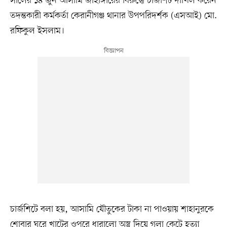
সালের ১৪ জুন আসামি জাহাঙ্গীরের বিরুদ্ধে চার্জশিট দাখিল করেন
তদন্তকারী কর্মকর্তা কেরানীগঞ্জ থানার উপপরিদর্শক (এসআই) মো.
রফিকুল ইসলাম।
চার্জশিটে বলা হয়, আসামি যৌতুকের টাকা না পাওয়ায় শাহানুরকে
শোবার ঘরে খাটের ওপরে ধারালো অস্ত্র দিয়ে গলা কেটে হত্যা