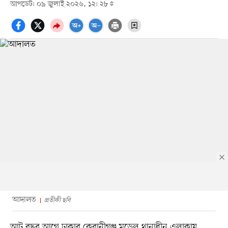
আপডেট: ০৯ জুলাই ২০২৬, ১২: ২৮
আদালত
প্রতীকী ছবি
আট বছর আগে ঢাকার কেরানীগঞ্জ মডেল থানাধীন এলাকায়