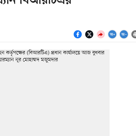
াখ্যান বিআরটিএর