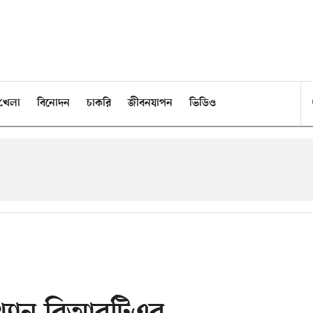
খেলা
বিনোদন
চাকরি
জীবনযাপন
ভিডিও