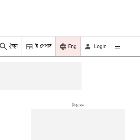
খুঁজুন
ই-পেপার
Login
Eng