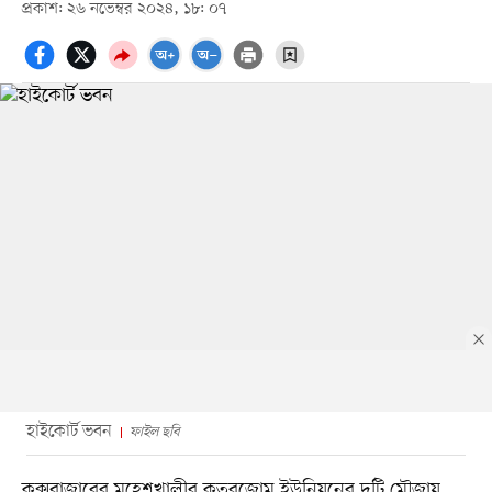
প্রকাশ: ২৬ নভেম্বর ২০২৪, ১৮: ০৭
হাইকোর্ট ভবন
ফাইল ছবি
কক্সবাজারের মহেশখালীর কুতুবজোম ইউনিয়নের দুটি মৌজায়