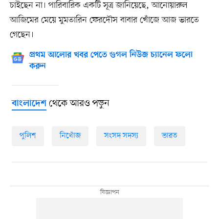
চাইছেন না। পারিবারিক একটি সূত্র জানিয়েছে, আনোয়ারুল
আজিমের মেয়ে মুমতারিন ফেরদৌস বাবার খোঁজে আজ ভারতে
গেছেন।
প্রথম আলোর খবর পেতে গুগল নিউজ চ্যানেল ফলো
করুন
থেকে আরও পড়ুন
বাংলাদেশ
পুলিশ
নিখোঁজ
সংসদ সদস্য
ভারত