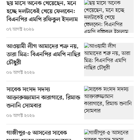
ছয় মাসে অনেক খেয়েছেন, মনে
হচ্ছে দলটাকেই খেয়ে ফেলবেন:
বিএনপির এমপি রফিকুল ইসলাম
০৭ আগস্ট ২০২৬
আওয়ামী লীগ আমাদের শত্রু নয়,
তারা মিত্র: বিএনপির এমপি নাছির
চৌধুরী
০৬ আগস্ট ২০২৬
সাবেক সংসদ সদস্য
আক্তারুজ্জামান কারাগারে, রিমান্ড
শুনানি সোমবার
০৬ আগস্ট ২০২৬
গাজীপুর-৫ আসনের সাবেক