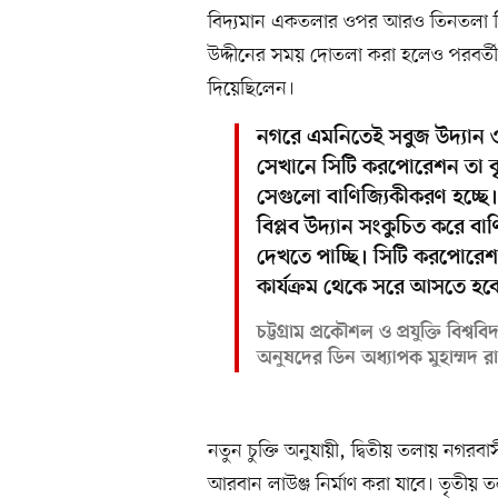
বিদ্যমান একতলার ওপর আরও তিনতলা নির
উদ্দীনের সময় দোতলা করা হলেও পরবর্
দিয়েছিলেন।
নগরে এমনিতেই সবুজ উদ্যান ও উ
সেখানে সিটি করপোরেশন তা বৃ
সেগুলো বাণিজ্যিকীকরণ হচ্ছে
বিপ্লব উদ্যান সংকুচিত করে বা
দেখতে পাচ্ছি। সিটি করপোরে
কার্যক্রম থেকে সরে আসতে হব
চট্টগ্রাম প্রকৌশল ও প্রযুক্তি বিশ্ব
অনুষদের ডিন অধ্যাপক মুহাম্মদ র
নতুন চুক্তি অনুযায়ী, দ্বিতীয় তলায় নগ
আরবান লাউঞ্জ নির্মাণ করা যাবে। তৃত