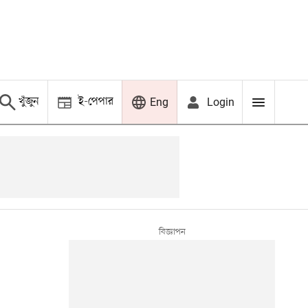
খুঁজুন
ই-পেপার
Login
Eng