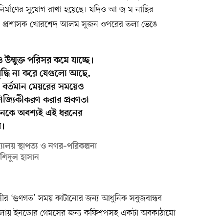
্মাণের সুযোগ রাখা হয়েছে। যদিও আ জ ম নাছির
তী প্রশাসক খোরশেদ আলম সুজন ওপরের তলা ভেঙে
ন্মুক্ত পরিসর কমে যাচ্ছে।
দ্ধি না করে যেগুলো আছে,
। বর্তমান মেয়রের সময়েও
ণিজ্যিকীকরণ করার প্রবণতা
শনকে অবশ্যই এই ধরনের
ে।
বিদ্যালয় স্থাপত্য ও নগর–পরিকল্পনা
াশিদুল হাসান
রবাসীর ‘গুণগত’ সময় কাটানোর জন্য আধুনিক সবুজবান্ধব
ীয় তলায় ইনডোর গেমসের জন্য কফিশপসহ একটা অবকাঠামো