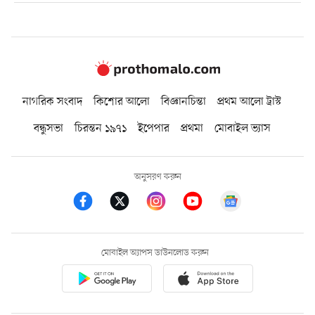
নাগরিক সংবাদ
কিশোর আলো
বিজ্ঞানচিন্তা
প্রথম আলো ট্রাস্ট
বন্ধুসভা
চিরন্তন ১৯৭১
ইপেপার
প্রথমা
মোবাইল ভ্যাস
অনুসরণ করুন
মোবাইল অ্যাপস ডাউনলোড করুন