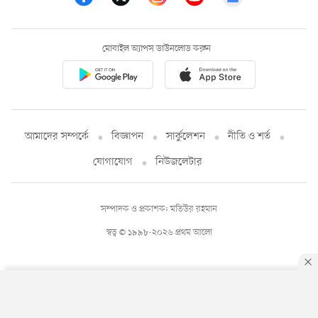
মোবাইল অ্যাপস ডাউনলোড করুন
আমাদের সম্পর্কে
বিজ্ঞাপন
সার্কুলেশন
নীতি ও শর্ত
যোগাযোগ
নিউজলেটার
সম্পাদক ও প্রকাশক: মতিউর রহমান
স্বত্ব © ১৯৯৮-২০২৬ প্রথম আলো
By using this site, you agree to our
Privacy Policy
.
OK