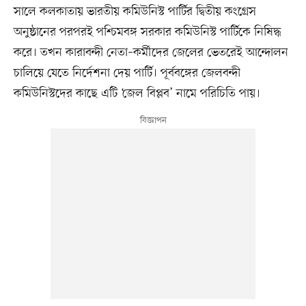
সালে কলকাতায় ভারতীয় কমিউনিস্ট পার্টির দ্বিতীয় কংগ্রেস
অনুষ্ঠানের পরপরই পশ্চিমবঙ্গ সরকার কমিউনিস্ট পার্টিকে নিষিদ্ধ
করে। তখন কারাবন্দী নেতা–কর্মীদের জেলের ভেতরেই আন্দোলন
চালিয়ে যেতে নির্দেশনা দেয় পার্টি। পূর্ববঙ্গের জেলবন্দী
কমিউনিস্টদের কাছে এটি ‘জেল বিপ্লব’ নামে পরিচিতি পায়।