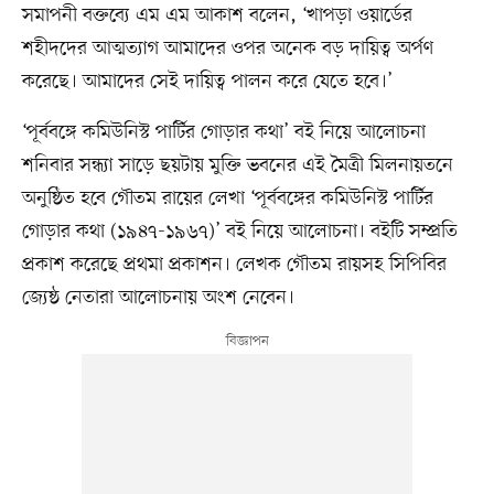
সমাপনী বক্তব্যে এম এম আকাশ বলেন, ‘খাপড়া ওয়ার্ডের
শহীদদের আত্মত্যাগ আমাদের ওপর অনেক বড় দায়িত্ব অর্পণ
করেছে। আমাদের সেই দায়িত্ব পালন করে যেতে হবে।’
‘পূর্ববঙ্গে কমিউনিস্ট পার্টির গোড়ার কথা’ বই নিয়ে আলোচনা
শনিবার সন্ধ্যা সাড়ে ছয়টায় মুক্তি ভবনের এই মৈত্রী মিলনায়তনে
অনুষ্ঠিত হবে গৌতম রায়ের লেখা ‘পূর্ববঙ্গের কমিউনিস্ট পার্টির
গোড়ার কথা (১৯৪৭-১৯৬৭)’ বই নিয়ে আলোচনা। বইটি সম্প্রতি
প্রকাশ করেছে প্রথমা প্রকাশন। লেখক গৌতম রায়সহ সিপিবির
জ্যেষ্ঠ নেতারা আলোচনায় অংশ নেবেন।