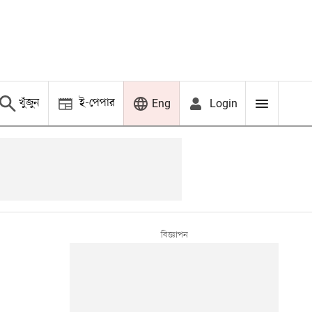
খুঁজুন
ই-পেপার
Login
Eng