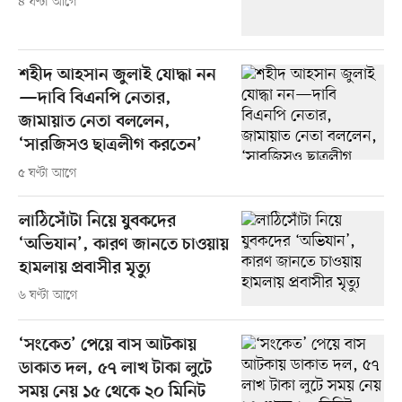
৪ ঘণ্টা আগে
শহীদ আহসান জুলাই যোদ্ধা নন
—দাবি বিএনপি নেতার,
জামায়াত নেতা বললেন,
‘সারজিসও ছাত্রলীগ করতেন’
৫ ঘণ্টা আগে
লাঠিসোঁটা নিয়ে যুবকদের
‘অভিযান’, কারণ জানতে চাওয়ায়
হামলায় প্রবাসীর মৃত্যু
৬ ঘণ্টা আগে
‘সংকেত’ পেয়ে বাস আটকায়
ডাকাত দল, ৫৭ লাখ টাকা লুটে
সময় নেয় ১৫ থেকে ২০ মিনিট