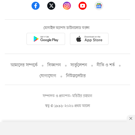
মোবাইল অ্যাপস ডাউনলোড করুন
আমাদের সম্পর্কে
বিজ্ঞাপন
সার্কুলেশন
নীতি ও শর্ত
যোগাযোগ
নিউজলেটার
সম্পাদক ও প্রকাশক: মতিউর রহমান
স্বত্ব © ১৯৯৮-২০২৬ প্রথম আলো