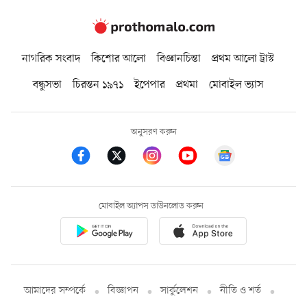
নাগরিক সংবাদ
কিশোর আলো
বিজ্ঞানচিন্তা
প্রথম আলো ট্রাস্ট
বন্ধুসভা
চিরন্তন ১৯৭১
ইপেপার
প্রথমা
মোবাইল ভ্যাস
অনুসরণ করুন
মোবাইল অ্যাপস ডাউনলোড করুন
আমাদের সম্পর্কে
বিজ্ঞাপন
সার্কুলেশন
নীতি ও শর্ত