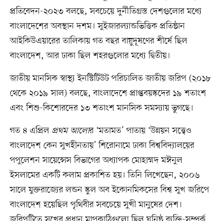
প্রতিবেদন-২০২৩ বলছে, সবচেয়ে দুর্নীতিগ্রস্ত দেশগুলোর মধ্যে
বাংলাদেশের অবস্থান দশম। সুইজারল্যান্ডভিত্তিক প্রতিষ্ঠান
আইকিউএয়ারের তালিকায় গত বছর বায়ুদূষণের শীর্ষে ছিল
বাংলাদেশ, আর ঢাকা ছিল শহরগুলোর মধ্যে দ্বিতীয়।
জাতীয় মানসিক স্বাস্থ্য ইনস্টিটিউট পরিচালিত জাতীয় জরিপ (২০১৮
থেকে ২০১৯ সাল) বলছে, বাংলাদেশে প্রাপ্তবয়স্কদের ১৯ শতাংশ
এবং শিশু-কিশোরদের ১৩ শতাংশ মানসিক সমস্যায় ভুগছে।
গত ৪ এপ্রিল
প্রথম আলো
র ‘মতামত’ পাতায় ‘উন্নয়ন সত্ত্বেও
বাংলাদেশ কেন সুখহীনতায়’ শিরোনামে ঢাকা বিশ্ববিদ্যালয়ের
পপুলেশন সায়েন্সেস বিভাগের অধ্যাপক মোহাম্মদ মঈনুল
ইসলামের একটি কলাম প্রকাশিত হয়। তিনি লিখেছেন, ২০০৬
সালে যুক্তরাজ্যের লন্ডন স্কুল অব ইকোনমিকসের বিশ্ব সুখ জরিপে
বাংলাদেশ হয়েছিল পৃথিবীর সবচেয়ে সুখী মানুষের দেশ।
জরিপটিতে সুখের প্রধান মাপকাঠিগুলো ছিল ঘনিষ্ঠ ব্যক্তি-সম্পর্ক,