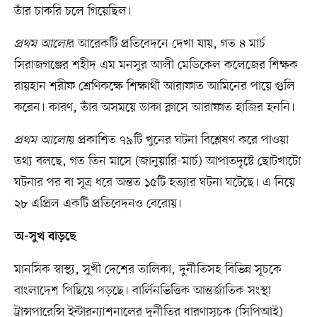
তাঁর চাকরি চলে গিয়েছিল।
প্রথম আলো
র আরেকটি প্রতিবেদনে দেখা যায়, গত ৪ মার্চ
সিরাজগঞ্জের শহীদ এম মনসুর আলী মেডিকেল কলেজের শিক্ষক
রায়হান শরীফ শ্রেণিকক্ষে শিক্ষার্থী আরাফাত আমিনের পায়ে গুলি
করেন। কারণ, তাঁর অসময়ে ডাকা ক্লাসে আরাফাত হাজির হননি।
প্রথম আলো
য় প্রকাশিত ৭৯টি খুনের ঘটনা বিশ্লেষণ করে পাওয়া
তথ্য বলছে, গত তিন মাসে (জানুয়ারি-মার্চ) আপাতদৃষ্টে ছোটখাটো
ঘটনার পর বা সূত্র ধরে অন্তত ১৫টি হত্যার ঘটনা ঘটেছে। এ নিয়ে
২৮ এপ্রিল একটি প্রতিবেদনও বেরোয়।
অ-সুখ বাড়ছে
মানসিক স্বাস্থ্য, সুখী দেশের তালিকা, দুর্নীতিসহ বিভিন্ন সূচকে
বাংলাদেশ পিছিয়ে পড়ছে। বার্লিনভিত্তিক আন্তর্জাতিক সংস্থা
ট্রান্সপারেন্সি ইন্টারন্যাশনালের দুর্নীতির ধারণাসূচক (সিপিআই)