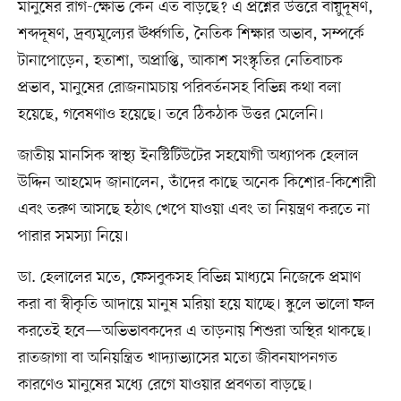
মানুষের রাগ-ক্ষোভ কেন এত বাড়ছে? এ প্রশ্নের উত্তরে বায়ুদূষণ,
শব্দদূষণ, দ্রব্যমূল্যের ঊর্ধ্বগতি, নৈতিক শিক্ষার অভাব, সম্পর্কে
টানাপোড়েন, হতাশা, অপ্রাপ্তি, আকাশ সংস্কৃতির নেতিবাচক
প্রভাব, মানুষের রোজনামচায় পরিবর্তনসহ বিভিন্ন কথা বলা
হয়েছে, গবেষণাও হয়েছে। তবে ঠিকঠাক উত্তর মেলেনি।
জাতীয় মানসিক স্বাস্থ্য ইনস্টিটিউটের সহযোগী অধ্যাপক হেলাল
উদ্দিন আহমেদ জানালেন, তাঁদের কাছে অনেক কিশোর-কিশোরী
এবং তরুণ আসছে হঠাৎ খেপে যাওয়া এবং তা নিয়ন্ত্রণ করতে না
পারার সমস্যা নিয়ে।
ডা. হেলালের মতে, ফেসবুকসহ বিভিন্ন মাধ্যমে নিজেকে প্রমাণ
করা বা স্বীকৃতি আদায়ে মানুষ মরিয়া হয়ে যাচ্ছে। স্কুলে ভালো ফল
করতেই হবে—অভিভাবকদের এ তাড়নায় শিশুরা অস্থির থাকছে।
রাতজাগা বা অনিয়ন্ত্রিত খাদ্যাভ্যাসের মতো জীবনযাপনগত
কারণেও মানুষের মধ্যে রেগে যাওয়ার প্রবণতা বাড়ছে।