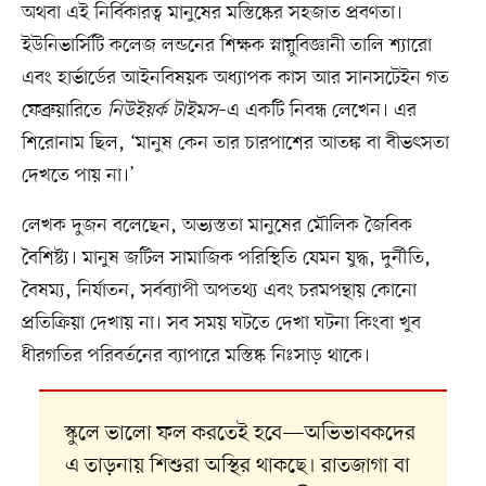
অথবা এই নির্বিকারত্ব মানুষের মস্তিষ্কের সহজাত প্রবণতা।
ইউনিভার্সিটি কলেজ লন্ডনের শিক্ষক স্নায়ুবিজ্ঞানী তালি শ্যারো
এবং হার্ভার্ডের আইনবিষয়ক অধ্যাপক কাস আর সানসটেইন গত
ফেব্রুয়ারিতে
নিউইয়র্ক টাইমস
–এ একটি নিবন্ধ লেখেন। এর
শিরোনাম ছিল, ‘মানুষ কেন তার চারপাশের আতঙ্ক বা বীভৎসতা
দেখতে পায় না।’
লেখক দুজন বলেছেন, অভ্যস্ততা মানুষের মৌলিক জৈবিক
বৈশিষ্ট্য। মানুষ জটিল সামাজিক পরিস্থিতি যেমন যুদ্ধ, দুর্নীতি,
বৈষম্য, নির্যাতন, সর্বব্যাপী অপতথ্য এবং চরমপন্থায় কোনো
প্রতিক্রিয়া দেখায় না। সব সময় ঘটতে দেখা ঘটনা কিংবা খুব
ধীরগতির পরিবর্তনের ব্যাপারে মস্তিষ্ক নিঃসাড় থাকে।
স্কুলে ভালো ফল করতেই হবে—অভিভাবকদের
এ তাড়নায় শিশুরা অস্থির থাকছে। রাতজাগা বা