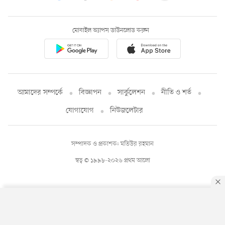
মোবাইল অ্যাপস ডাউনলোড করুন
আমাদের সম্পর্কে
বিজ্ঞাপন
সার্কুলেশন
নীতি ও শর্ত
যোগাযোগ
নিউজলেটার
সম্পাদক ও প্রকাশক: মতিউর রহমান
স্বত্ব © ১৯৯৮-২০২৬ প্রথম আলো
By using this site, you agree to our
Privacy Policy
.
OK