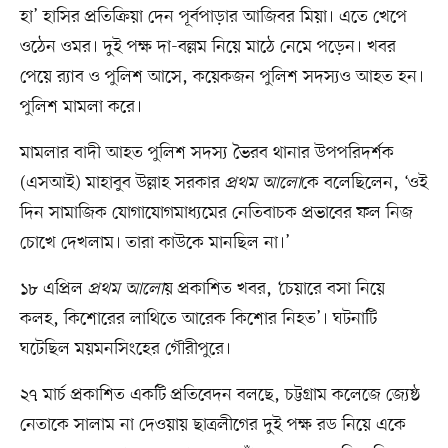
হা’ হাসির প্রতিক্রিয়া দেন পূর্বপাড়ার আজিবর মিয়া। এতে খেপে
ওঠেন ওমর। দুই পক্ষ দা-বল্লম নিয়ে মাঠে নেমে পড়েন। খবর
পেয়ে র‍্যাব ও পুলিশ আসে, কয়েকজন পুলিশ সদস্যও আহত হন।
পুলিশ মামলা করে।
মামলার বাদী আহত পুলিশ সদস্য ভৈরব থানার উপপরিদর্শক
(এসআই) মাহাবুব উল্লাহ সরকার
প্রথম আলো
কে বলেছিলেন, ‘ওই
দিন সামাজিক যোগাযোগমাধ্যমের নেতিবাচক প্রভাবের ফল নিজ
চোখে দেখলাম। তারা কাউকে মানছিল না।’
১৮ এপ্রিল
প্রথম আলো
য় প্রকাশিত খবর, ‘চেয়ারে বসা নিয়ে
কলহ, কিশোরের লাথিতে আরেক কিশোর নিহত’। ঘটনাটি
ঘটেছিল ময়মনসিংহের গৌরীপুরে।
২৭ মার্চ প্রকাশিত একটি প্রতিবেদন বলছে, চট্টগ্রাম কলেজে জ্যেষ্ঠ
নেতাকে সালাম না দেওয়ায় ছাত্রলীগের দুই পক্ষ রড নিয়ে একে