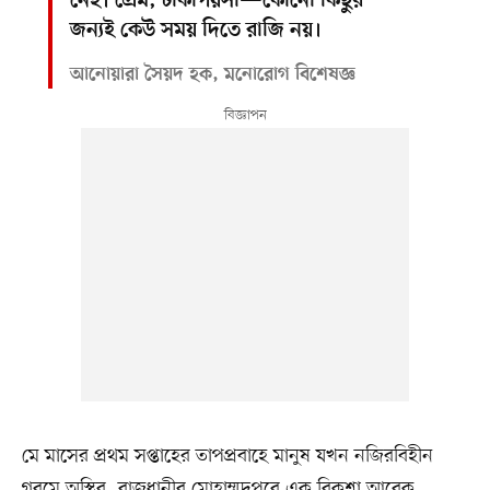
নেই। প্রেম, টাকাপয়সা—কোনো কিছুর
জন্যই কেউ সময় দিতে রাজি নয়।
আনোয়ারা সৈয়দ হক, মনোরোগ বিশেষজ্ঞ
মে মাসের প্রথম সপ্তাহের তাপপ্রবাহে মানুষ যখন নজিরবিহীন
গরমে অস্থির, রাজধানীর মোহাম্মদপুরে এক রিকশা আরেক