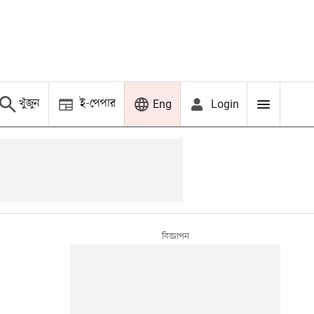
খুঁজুন
ই-পেপার
Login
Eng