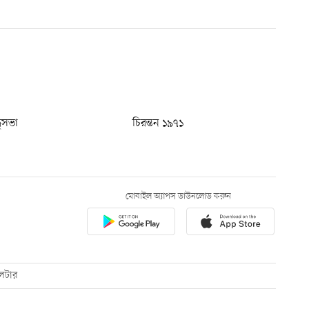
ধুসভা
চিরন্তন ১৯৭১
মোবাইল অ্যাপস ডাউনলোড করুন
েটার