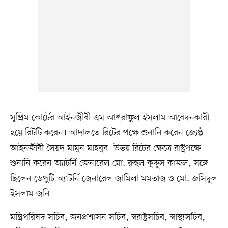
সুপ্রিম কোর্টের আইনজীবী এম আশরাফুল ইসলাম আবেদনকারী
হয়ে রিটটি করেন। আদালতে রিটের পক্ষে শুনানি করেন জ্যেষ্ঠ
আইনজীবী সৈয়দ মামুন মাহবুব। উভয় রিটের ক্ষেত্রে রাষ্ট্রপক্ষে
শুনানি করেন অ্যাটর্নি জেনারেল মো. রুহুল কুদ্দুস কাজল, সঙ্গে
ছিলেন ডেপুটি অ্যাটর্নি জেনারেল জামিলা মমতাজ ও মো. জসিদুল
ইসলাম জনি।
মন্ত্রিপরিষদ সচিব, জনপ্রশাসন সচিব, স্বরাষ্ট্রসচিব, স্বাস্থ্যসচিব,