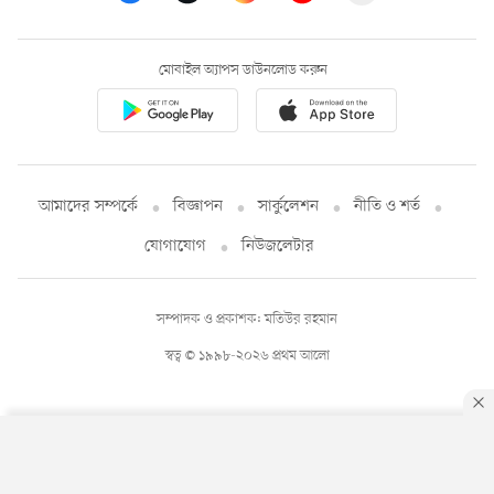
মোবাইল অ্যাপস ডাউনলোড করুন
আমাদের সম্পর্কে
বিজ্ঞাপন
সার্কুলেশন
নীতি ও শর্ত
যোগাযোগ
নিউজলেটার
সম্পাদক ও প্রকাশক: মতিউর রহমান
স্বত্ব © ১৯৯৮-২০২৬ প্রথম আলো
By using this site, you agree to our
Privacy Policy
.
OK