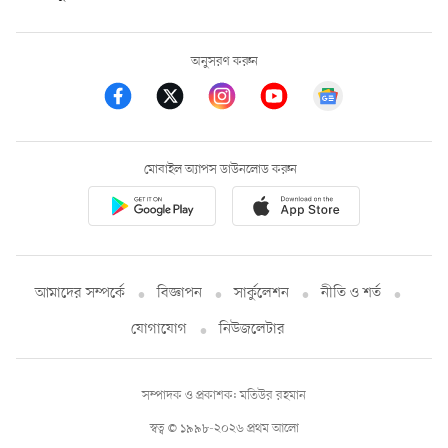
অনুসরণ করুন
মোবাইল অ্যাপস ডাউনলোড করুন
আমাদের সম্পর্কে
বিজ্ঞাপন
সার্কুলেশন
নীতি ও শর্ত
যোগাযোগ
নিউজলেটার
সম্পাদক ও প্রকাশক: মতিউর রহমান
স্বত্ব © ১৯৯৮-২০২৬ প্রথম আলো