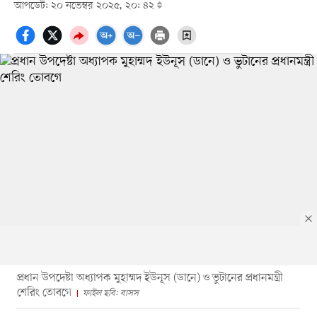
আপডেট: ২০ নভেম্বর ২০২৫, ২০: ৪২
প্রধান উপদেষ্টা অধ্যাপক মুহাম্মদ ইউনূস (ডানে) ও ভুটানের প্রধানমন্ত্রী
শেরিং তোবগে
ফাইল ছবি: বাসস