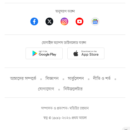
অনুসরণ করুন
মোবাইল অ্যাপস ডাউনলোড করুন
আমাদের সম্পর্কে
বিজ্ঞাপন
সার্কুলেশন
নীতি ও শর্ত
যোগাযোগ
নিউজলেটার
সম্পাদক ও প্রকাশক: মতিউর রহমান
স্বত্ব © ১৯৯৮-২০২৬ প্রথম আলো