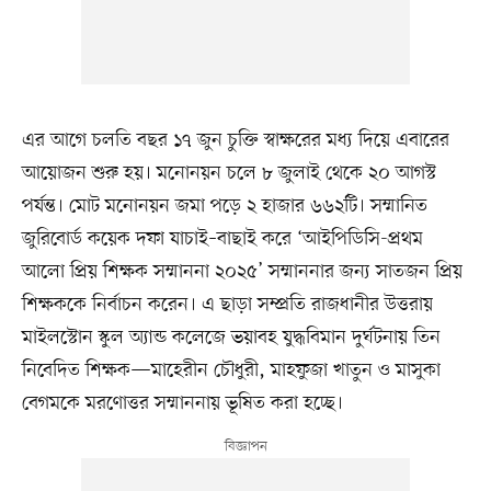
এর আগে চলতি বছর ১৭ জুন চুক্তি স্বাক্ষরের মধ্য দিয়ে এবারের
আয়োজন শুরু হয়। মনোনয়ন চলে ৮ জুলাই থেকে ২০ আগস্ট
পর্যন্ত। মোট মনোনয়ন জমা পড়ে ২ হাজার ৬৬২টি। সম্মানিত
জুরিবোর্ড কয়েক দফা যাচাই–বাছাই করে ‘আইপিডিসি-প্রথম
আলো প্রিয় শিক্ষক সম্মাননা ২০২৫’ সম্মাননার জন্য সাতজন প্রিয়
শিক্ষককে নির্বাচন করেন। এ ছাড়া সম্প্রতি রাজধানীর উত্তরায়
মাইলস্টোন স্কুল অ্যান্ড কলেজে ভয়াবহ যুদ্ধবিমান দুর্ঘটনায় তিন
নিবেদিত শিক্ষক—মাহেরীন চৌধুরী, মাহফুজা খাতুন ও মাসুকা
বেগমকে মরণোত্তর সম্মাননায় ভূষিত করা হচ্ছে।