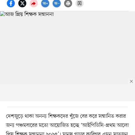
দেশজুড়ে থাকা অনন্য শিক্ষকদের খুঁজে বের করে সম্মানিত করার
জন্য পঞ্চমবারের মতো আয়োজিত হচ্ছে ‘আইপিডিসি-প্রথম আলো
প্রিয় শিক্ষক সম্মাননা ২০২৫’। মানুষ গড়ার কারিগর এমন সাতজন