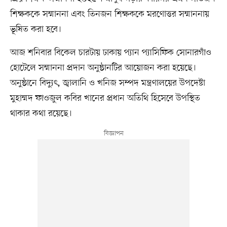
শিক্ষককে সম্মাননা এবং তিনজন শিক্ষককে মরণোত্তর সম্মাননায়
ভূষিত করা হবে।
আজ শনিবার বিকেল চারটায় ঢাকায় প্যান প্যাসিফিক সোনারগাঁও
হোটেলে সম্মাননা প্রদান অনুষ্ঠানটির আয়োজন করা হয়েছে।
অনুষ্ঠানে বিদ্যুৎ, জ্বালানি ও খনিজ সম্পদ মন্ত্রণালয়ের উপদেষ্টা
মুহাম্মদ ফাওজুল কবির খানের প্রধান অতিথি হিসেবে উপস্থিত
থাকার কথা রয়েছে।