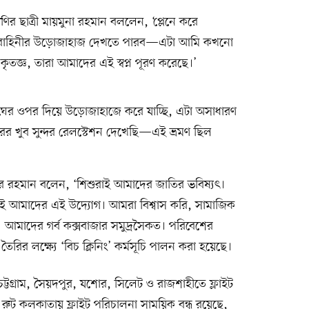
্রেণির ছাত্রী মায়মুনা রহমান বললেন, ‘প্লেনে করে
মানবাহিনীর উড়োজাহাজ দেখতে পারব—এটা আমি কখনো
তজ্ঞ, তারা আমাদের এই স্বপ্ন পূরণ করেছে।’
‘মেঘের ওপর দিয়ে উড়োজাহাজে করে যাচ্ছি, এটা অসাধারণ
ের খুব সুন্দর রেলস্টেশন দেখেছি—এই ভ্রমণ ছিল
র রহমান বলেন, ‘শিশুরাই আমাদের জাতির ভবিষ্যৎ।
জন্যই আমাদের এই উদ্যোগ। আমরা বিশ্বাস করি, সামাজিক
্ণ। আমাদের গর্ব কক্সবাজার সমুদ্রসৈকত। পরিবেশের
ৈরির লক্ষ্যে ‘বিচ ক্লিনিং’ কর্মসূচি পালন করা হয়েছে।
 চট্টগ্রাম, সৈয়দপুর, যশোর, সিলেট ও রাজশাহীতে ফ্লাইট
রুট কলকাতায় ফ্লাইট পরিচালনা সাময়িক বন্ধ রয়েছে,