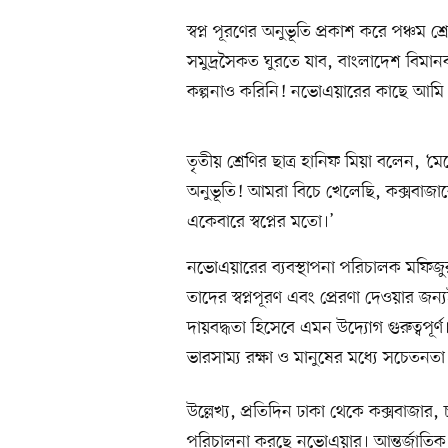
স্বপ্ন পূরণের অনুভূতি প্রকাশ করে পঞ্চম শ
সমুদ্রসৈকত ঘুরতে যাব, বাংলাদেশ বি
কল্পনাও করিনি! নভোএয়ারের কাছে আমি কৃ
তৃতীয় শ্রেণির ছাত্র হানিফ মিয়া বলেন, 
অনুভূতি! আমরা বিচে খেলেছি, কক্সবাজার
একেবারে স্বপ্নের মতো।’
নভোএয়ারের ব্যবস্থাপনা পরিচালক মফিজু
তাদের স্বপ্নপূরণ এবং প্রেরণা দেওয়ার 
দায়বদ্ধতা হিসেবে এমন উদ্যোগ গুরুত্বপূর
ভারসাম্য রক্ষা ও মানুষের মধে৵ সচেতনতা ত
উল্লেখ্য, প্রতিদিন ঢাকা থেকে কক্সবাজার,
পরিচালনা করছে নভোএয়ার। আন্তর্জাতিক 