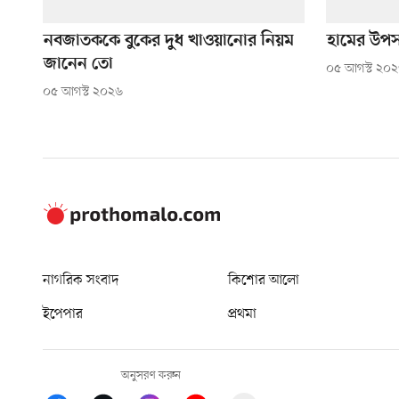
নবজাতককে বুকের দুধ খাওয়ানোর নিয়ম
হামের উপসর
জানেন তো
০৫ আগস্ট ২০
০৫ আগস্ট ২০২৬
নাগরিক সংবাদ
কিশোর আলো
ইপেপার
প্রথমা
অনুসরণ করুন