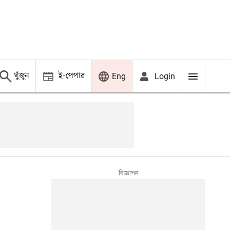
খুঁজুন
ই-পেপার
Login
Eng