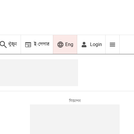
খুঁজুন
ই-পেপার
Login
Eng