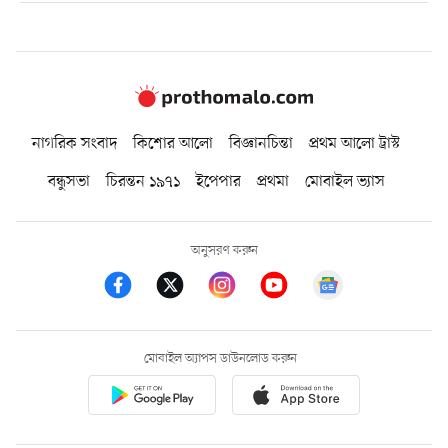
নাগরিক সংবাদ
কিশোর আলো
বিজ্ঞানচিন্তা
প্রথম আলো ট্রাস্ট
বন্ধুসভা
চিরন্তন ১৯৭১
ইপেপার
প্রথমা
মোবাইল ভ্যাস
অনুসরণ করুন
মোবাইল অ্যাপস ডাউনলোড করুন