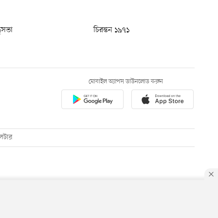
ধুসভা
চিরন্তন ১৯৭১
মোবাইল অ্যাপস ডাউনলোড করুন
েটার