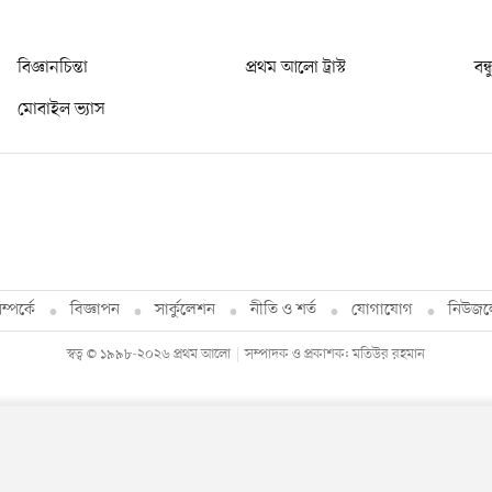
বিজ্ঞানচিন্তা
প্রথম আলো ট্রাস্ট
বন্
মোবাইল ভ্যাস
্পর্কে
বিজ্ঞাপন
সার্কুলেশন
নীতি ও শর্ত
যোগাযোগ
নিউজল
স্বত্ব © ১৯৯৮-২০২৬ প্রথম আলো
সম্পাদক ও প্রকাশক: মতিউর রহমান