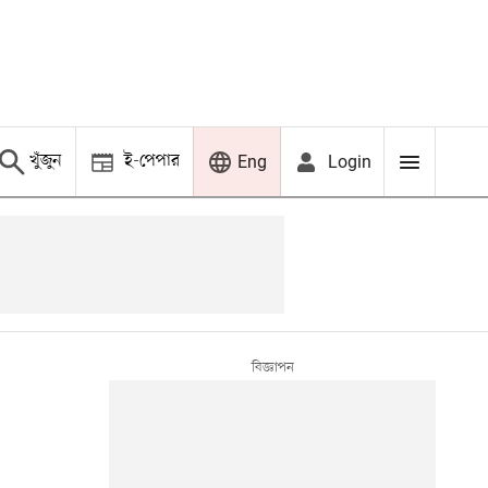
খুঁজুন
ই-পেপার
Login
Eng