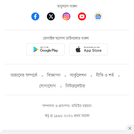
অনুসরণ করুন
মোবাইল অ্যাপস ডাউনলোড করুন
আমাদের সম্পর্কে
বিজ্ঞাপন
সার্কুলেশন
নীতি ও শর্ত
যোগাযোগ
নিউজলেটার
সম্পাদক ও প্রকাশক: মতিউর রহমান
স্বত্ব © ১৯৯৮-২০২৬ প্রথম আলো