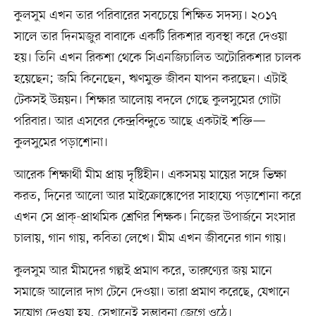
কুলসুম এখন তার পরিবারের সবচেয়ে শিক্ষিত সদস্য। ২০১৭
সালে তার দিনমজুর বাবাকে একটি রিকশার ব্যবস্থা করে দেওয়া
হয়। তিনি এখন রিকশা থেকে সিএনজিচালিত অটোরিকশার চালক
হয়েছেন; জমি কিনেছেন, ঋণমুক্ত জীবন যাপন করছেন। এটাই
টেকসই উন্নয়ন। শিক্ষার আলোয় বদলে গেছে কুলসুমের গোটা
পরিবার। আর এসবের কেন্দ্রবিন্দুতে আছে একটাই শক্তি—
কুলসুমের পড়াশোনা।
আরেক শিক্ষার্থী মীম প্রায় দৃষ্টিহীন। একসময় মায়ের সঙ্গে ভিক্ষা
করত, দিনের আলো আর মাইক্রোস্কোপের সাহায্যে পড়াশোনা করে
এখন সে প্রাক্​-প্রাথমিক শ্রেণির শিক্ষক। নিজের উপার্জনে সংসার
চালায়, গান গায়, কবিতা লেখে। মীম এখন জীবনের গান গায়।
কুলসুম আর মীমদের গল্পই প্রমাণ করে, তারুণ্যের জয় মানে
সমাজে আলোর দাগ টেনে দেওয়া। তারা প্রমাণ করেছে, যেখানে
সুযোগ দেওয়া হয়, সেখানেই সম্ভাবনা জেগে ওঠে।