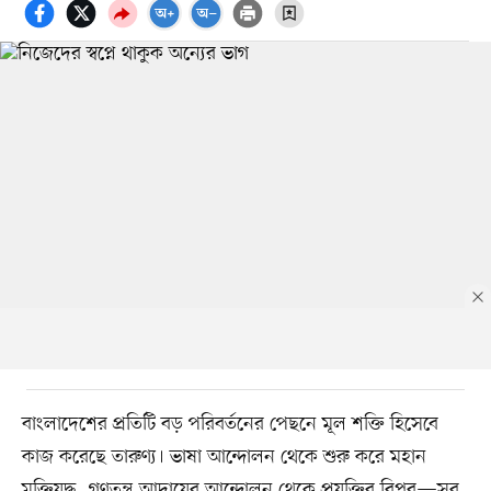
বাংলাদেশের প্রতিটি বড় পরিবর্তনের পেছনে মূল শক্তি হিসেবে
কাজ করেছে তারুণ্য। ভাষা আন্দোলন থেকে শুরু করে মহান
মুক্তিযুদ্ধ, গণতন্ত্র আদায়ের আন্দোলন থেকে প্রযুক্তির বিপ্লব—সব