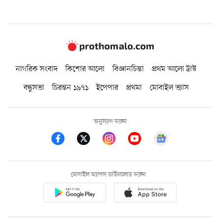
নাগরিক সংবাদ
কিশোর আলো
বিজ্ঞানচিন্তা
প্রথম আলো ট্রাস্ট
বন্ধুসভা
চিরন্তন ১৯৭১
ইপেপার
প্রথমা
মোবাইল ভ্যাস
অনুসরণ করুন
মোবাইল অ্যাপস ডাউনলোড করুন