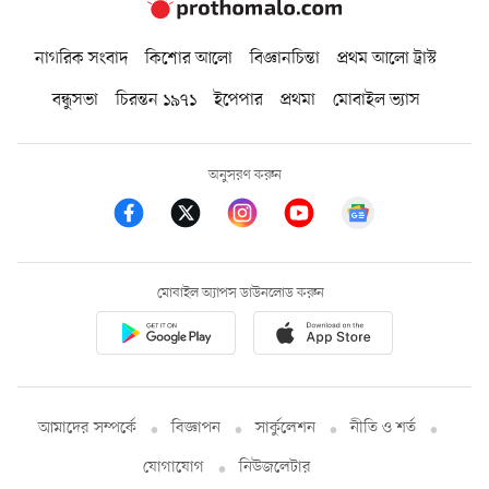
নাগরিক সংবাদ
কিশোর আলো
বিজ্ঞানচিন্তা
প্রথম আলো ট্রাস্ট
বন্ধুসভা
চিরন্তন ১৯৭১
ইপেপার
প্রথমা
মোবাইল ভ্যাস
অনুসরণ করুন
মোবাইল অ্যাপস ডাউনলোড করুন
আমাদের সম্পর্কে
বিজ্ঞাপন
সার্কুলেশন
নীতি ও শর্ত
যোগাযোগ
নিউজলেটার