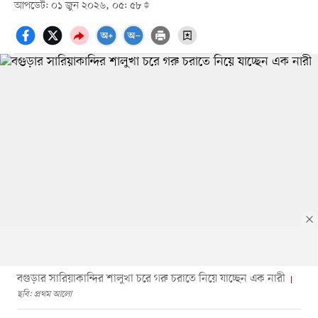
আপডেট: ০১ জুন ২০২৬, ০৫: ৫৮
বগুড়ার সারিয়াকান্দির শালুখা চরে গরু চরাতে নিয়ে যাচ্ছেন এক নারী
ছবি: প্রথম আলো