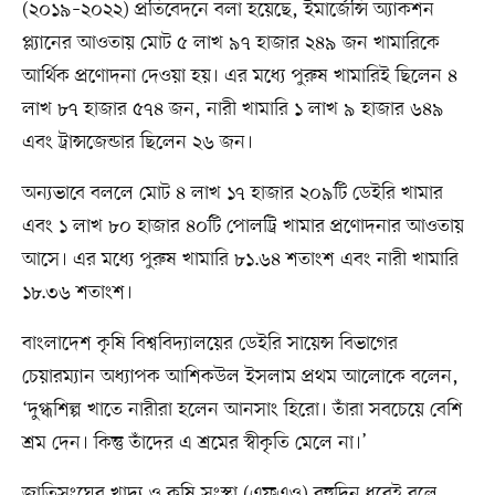
(২০১৯–২০২২) প্রতিবেদনে বলা হয়েছে, ইমার্জেন্সি অ্যাকশন
প্ল্যানের আওতায় মোট ৫ লাখ ৯৭ হাজার ২৪৯ জন খামারিকে
আর্থিক প্রণোদনা দেওয়া হয়। এর মধ্যে পুরুষ খামারিই ছিলেন ৪
লাখ ৮৭ হাজার ৫৭৪ জন, নারী খামারি ১ লাখ ৯ হাজার ৬৪৯
এবং ট্রান্সজেন্ডার ছিলেন ২৬ জন।
অন্যভাবে বললে মোট ৪ লাখ ১৭ হাজার ২০৯টি ডেইরি খামার
এবং ১ লাখ ৮০ হাজার ৪০টি পোলট্রি খামার প্রণোদনার আওতায়
আসে। এর মধ্যে পুরুষ খামারি ৮১.৬৪ শতাংশ এবং নারী খামারি
১৮.৩৬ শতাংশ।
বাংলাদেশ কৃষি বিশ্ববিদ্যালয়ের ডেইরি সায়েন্স বিভাগের
চেয়ারম্যান অধ্যাপক আশিকউল ইসলাম প্রথম আলোকে বলেন,
‘দুগ্ধশিল্প খাতে নারীরা হলেন আনসাং হিরো। তাঁরা সবচেয়ে বেশি
শ্রম দেন। কিন্তু তাঁদের এ শ্রমের স্বীকৃতি মেলে না।’
জাতিসংঘের খাদ্য ও কৃষি সংস্থা (এফএও) বহুদিন ধরেই বলে