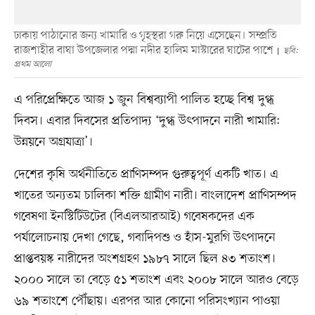
ঢাকায় পাঠানোর জন্য খামারি ও গৃহস্থরা গরু নিয়ে এসেছেন। সম্প্রতি
রাজশাহীর বাঘা উপজেলার পদ্মা নদীর হালিম মাস্টারের ঘাটের পাশে
ছবি:
প্রথম আলো
এ পরিপ্রেক্ষিতে আজ ১ জুন বিশ্বব্যাপী পালিত হচ্ছে বিশ্ব দুগ্ধ
দিবস। এবার দিবসের প্রতিপাদ্য ‘দুগ্ধ উৎপাদনে নারী খামারি:
উন্নয়নে অগ্রযাত্রা’।
দেশের কৃষি অর্থনীতিতে প্রাণিসম্পদ গুরুত্বপূর্ণ একটি খাত। এ
খাতের অন্যতম চালিকা শক্তি গ্রামীণ নারী। বাংলাদেশ প্রাণিসম্পদ
গবেষণা ইনস্টিটিউটের (বিএলআরআই) গবেষকদের এক
পর্যালোচনায় দেখা গেছে, গবাদিপশু ও হাঁস-মুরগি উৎপাদনে
প্রাপ্তবয়স্ক নারীদের অংশগ্রহণ ১৯৮৭ সালে ছিল ৪৩ শতাংশ।
২০০০ সালে তা বেড়ে ৫১ শতাংশ এবং ২০০৮ সালে আরও বেড়ে
৬৯ শতাংশে পৌঁছায়। এরপর আর কোনো পরিসংখ্যান পাওয়া