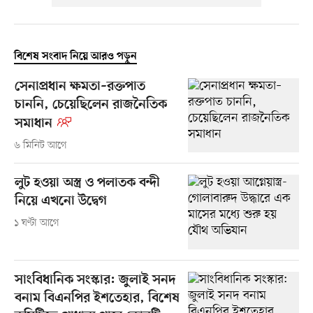
বিশেষ সংবাদ নিয়ে আরও পড়ুন
সেনাপ্রধান ক্ষমতা–রক্তপাত
চাননি, চেয়েছিলেন রাজনৈতিক
সমাধান
৬ মিনিট আগে
লুট হওয়া অস্ত্র ও পলাতক বন্দী
নিয়ে এখনো উদ্বেগ
১ ঘণ্টা আগে
সাংবিধানিক সংস্কার: জুলাই সনদ
বনাম বিএনপির ইশতেহার, বিশেষ