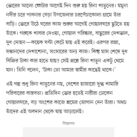
ভোরের আলো ফোটার আগেই দিন শুরু হয় রিনা খাতুনের। যমুনা
নদীর চরে পাবনার বেড়া উপজেলার চরপেঁচাকোলা গ্রামে তাঁর
বাড়ি। ভোরে উঠে ঘরের কাজ শুরুর আগেই গোয়ালঘরে ছুটতে হয়
তাঁকে। গরুকে খাবার দেওয়া, গোয়াল পরিষ্কার, বাছুরের দেখভাল,
দুধ দোহন—কয়েক ঘণ্টা কেটে যায় এই করেই। এরপর রান্না,
সন্তানদের দেখাশোনা, সংসারের অন্য কাজ। কিন্তু মাস শেষে দুধ
বিক্রির টাকা কার হাতে যায়? সেই প্রশ্নে রিনা খাতুন একটু থেমে
যান। তিনি বলেন, ‘টাকা তো আমার স্বামীর কাছেই থাকে।’
এই গল্প শুধু রিনা খাতুনের নয়, দেশের হাজারো দুগ্ধ খামারি
পরিবারের বাস্তবতা। প্রতিদিন ভোর হতেই নারীরা ঢোকেন
গোয়ালঘরে, বড় অংশের কাজে শ্রমের জোগান দেন তাঁরা। অথচ
তাঁদের এই অবদান থেকে যায় আড়ালেই।