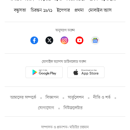
বন্ধুসভা
চিরন্তন ১৯৭১
ইপেপার
প্রথমা
মোবাইল ভ্যাস
অনুসরণ করুন
মোবাইল অ্যাপস ডাউনলোড করুন
আমাদের সম্পর্কে
বিজ্ঞাপন
সার্কুলেশন
নীতি ও শর্ত
যোগাযোগ
নিউজলেটার
সম্পাদক ও প্রকাশক: মতিউর রহমান