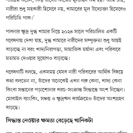
পরিশ্রম করেন, কিন্তু তাঁদের কাজের মূল্যায়ন কম হয়। আমি চাই,
নারীরা শুধু সহকারী হিসেবে নয়, খামারের মূল উদ্যোক্তা হিসেবেও
পরিচিতি পাক।’
পাবনার ক্ষুদ্র দুগ্ধ খামার নিয়ে ২০২৪ সালে পরিচালিত একটি
গবেষণায় দেখা যায়, দুগ্ধ খামারে নারীদের সম্পৃক্ততা শুধু আয়ই
বাড়াচ্ছে না বরং খাদ্যনিরাপত্তা, সামাজিক মর্যাদা এবং পরিবারে
মতামত দেওয়ার সুযোগও বাড়াচ্ছে।
গবেষণাটি বলছে, একসময় যেসব নারী পরিবারের আর্থিক বিষয়ে
কথা বলতেন না, তাঁদের অনেকেই এখন গরু কেনা, খাদ্য কেনা
কিংবা সন্তানের পড়াশোনার খরচ–সংক্রান্ত সিদ্ধান্তে অংশ নিচ্ছেন।
মোবাইল ব্যাংকিং, সঞ্চয় ও ক্ষুদ্রঋণ কার্যক্রমেও তাঁদের অংশগ্রহণ
বাড়ছে।
সিদ্ধান্ত নেওয়ার ক্ষমতা বেড়েছে খানিকটা