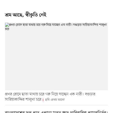
শ্রম আছে, স্বীকৃতি নেই
প্রখর রোদে ছাতা মাথায় চরে গরু নিয়ে যাচ্ছেন এক নারী। বগুড়ার
সারিয়াকান্দির শালুখা চরে
ছবি: প্রথম আলো
বাংলাদেশের দুগ্ধ খাত এখনো মূলত ক্ষুদ্র পারিবারিক খামারনির্ভর।