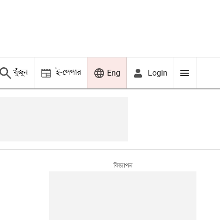
খুঁজুন
ই-পেপার
Login
Eng