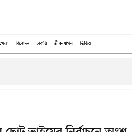
খেলা
বিনোদন
চাকরি
জীবনযাপন
ভিডিও