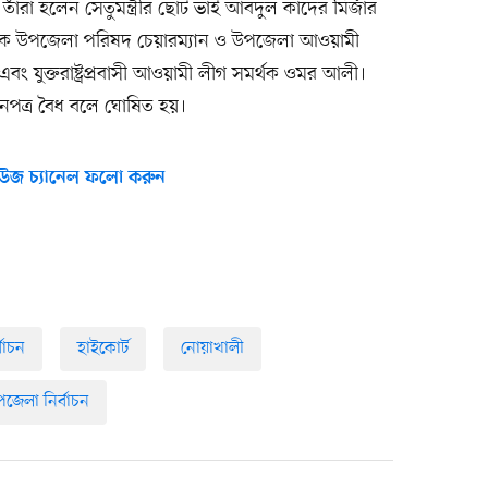
 তাঁরা হলেন সেতুমন্ত্রীর ছোট ভাই আবদুল কাদের মির্জার
সাবেক উপজেলা পরিষদ চেয়ারম্যান ও উপজেলা আওয়ামী
ং যুক্তরাষ্ট্রপ্রবাসী আওয়ামী লীগ সমর্থক ওমর আলী।
নপত্র বৈধ বলে ঘোষিত হয়।
উজ চ্যানেল ফলো করুন
বাচন
হাইকোর্ট
নোয়াখালী
জেলা নির্বাচন