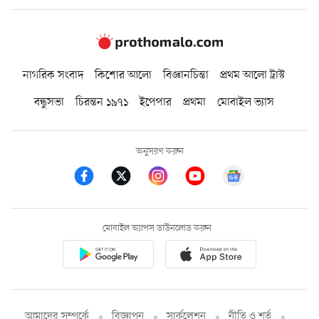
নাগরিক সংবাদ
কিশোর আলো
বিজ্ঞানচিন্তা
প্রথম আলো ট্রাস্ট
বন্ধুসভা
চিরন্তন ১৯৭১
ইপেপার
প্রথমা
মোবাইল ভ্যাস
অনুসরণ করুন
মোবাইল অ্যাপস ডাউনলোড করুন
আমাদের সম্পর্কে
বিজ্ঞাপন
সার্কুলেশন
নীতি ও শর্ত