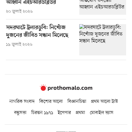
আহ্বান এইচআরডব্লিউর
২০ জুলাই ২০২৬
সদরঘাটে ট্রলারডুবি: নিখোঁজ
দুজনের জীবিত সন্ধান মিলেছে
১৯ জুলাই ২০২৬
নাগরিক সংবাদ
কিশোর আলো
বিজ্ঞানচিন্তা
প্রথম আলো ট্রাস্ট
বন্ধুসভা
চিরন্তন ১৯৭১
ইপেপার
প্রথমা
মোবাইল ভ্যাস