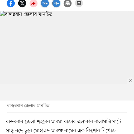
বান্দরবান জেলার মানচিত্র
বান্দরবান জেলা শহরের মারমা বাজার এলাকার বালাঘাটা ঘাটে
সাঙ্গু নদে ডুবে মোহাম্মদ মারুফ নামের এক কিশোর নিখোঁজ