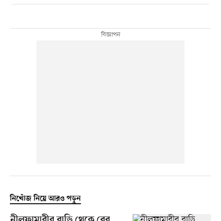
নিখোঁজ নিয়ে আরও পড়ুন
নীলফামারীর বাড়ি থেকে বের