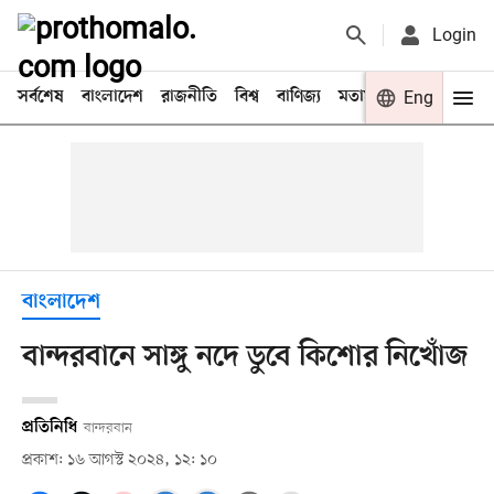
Login
সর্বশেষ
বাংলাদেশ
রাজনীতি
বিশ্ব
বাণিজ্য
মতামত
খেলা
Eng
বিনো
বাংলাদেশ
বান্দরবানে সাঙ্গু নদে ডুবে কিশোর নিখোঁজ
প্রতিনিধি
বান্দরবান
প্রকাশ: ১৬ আগস্ট ২০২৪, ১২: ১০