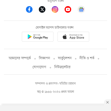
অনুসরণ করুন
মোবাইল অ্যাপস ডাউনলোড করুন
আমাদের সম্পর্কে
বিজ্ঞাপন
সার্কুলেশন
নীতি ও শর্ত
যোগাযোগ
নিউজলেটার
সম্পাদক ও প্রকাশক: মতিউর রহমান
স্বত্ব © ১৯৯৮-২০২৬ প্রথম আলো