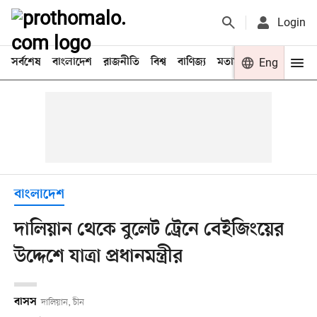
Login
সর্বশেষ
বাংলাদেশ
রাজনীতি
বিশ্ব
বাণিজ্য
মতামত
খেলা
Eng
বিনো
বাংলাদেশ
দালিয়ান থেকে বুলেট ট্রেনে বেইজিংয়ের
উদ্দেশে যাত্রা প্রধানমন্ত্রীর
বাসস
দালিয়ান, চীন