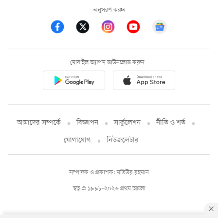
অনুসরণ করুন
মোবাইল অ্যাপস ডাউনলোড করুন
আমাদের সম্পর্কে
বিজ্ঞাপন
সার্কুলেশন
নীতি ও শর্ত
যোগাযোগ
নিউজলেটার
সম্পাদক ও প্রকাশক: মতিউর রহমান
স্বত্ব © ১৯৯৮-২০২৬ প্রথম আলো