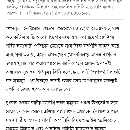
করেন মেটার এশিয়া প্যাসিফিক অঞ্চলের পাবলিক পলিসি বিষয়ক ভাইস
প্রেসিডেন্ট সাইমন মিলনার এবং পাবলিক পলিসি ম্যানেজার রুজান
সারওয়ার
ছবি: প্রধান উপদেষ্টার ফেসবুক পেজ থেকে নেওয়া
ফেসবুক, ইনস্টাগ্রাম, থ্রেডস, মেসেঞ্জার ও হোয়াটসঅ্যাপসহ বেশ
কয়েকটি সামাজিক যোগাযোগমাধ্যম এবং যোগাযোগ প্ল্যাটফর্ম
পরিচালনাকারী প্রতিষ্ঠান মেটাকে সামাজিক সম্প্রীতি ব্যাহত করে
এবং ঘৃণা ছড়ায়, এমন অপতথ্যের মোকাবিলায় আরও কার্যকর
উপায় খুঁজে বের করার আহ্বান জানিয়েছেন প্রধান উপদেষ্টা
অধ্যাপক মুহাম্মদ ইউনূস। তিনি বলেছেন, ‘এটি (অপতথ্য) একটি
বড় সমস্যা। এর বিরুদ্ধে লড়াই করার জন্য আপনাদের অবশ্যই
কার্যকর উপায় খুঁজে বের করতে হবে।’
বুধবার ঢাকায় রাষ্ট্রীয় অতিথি ভবন যমুনায় প্রধান উপদেষ্টার সঙ্গে
সাক্ষাৎ করেন মেটার এশিয়া প্যাসিফিক অঞ্চলের (দক্ষিণ প্রশান্ত
মহাসাগরীয় অঞ্চল) পাবলিক পলিসি বিষয়ক ভাইস প্রেসিডেন্ট
সাইমন মিলনার এবং পাবলিক পলিসি ম্যানেজার রুজান