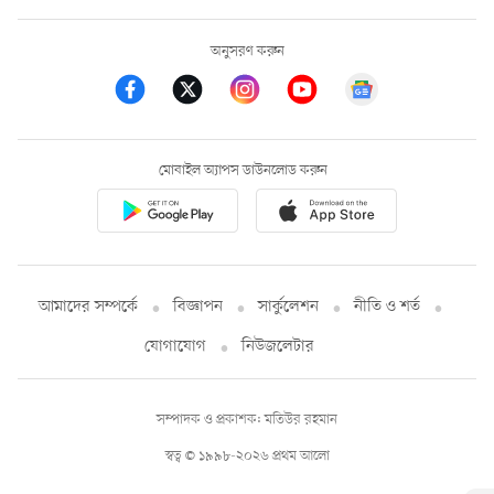
অনুসরণ করুন
মোবাইল অ্যাপস ডাউনলোড করুন
আমাদের সম্পর্কে
বিজ্ঞাপন
সার্কুলেশন
নীতি ও শর্ত
যোগাযোগ
নিউজলেটার
সম্পাদক ও প্রকাশক: মতিউর রহমান
স্বত্ব © ১৯৯৮-২০২৬ প্রথম আলো