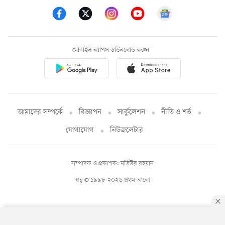
মোবাইল অ্যাপস ডাউনলোড করুন
আমাদের সম্পর্কে
বিজ্ঞাপন
সার্কুলেশন
নীতি ও শর্ত
যোগাযোগ
নিউজলেটার
সম্পাদক ও প্রকাশক: মতিউর রহমান
স্বত্ব © ১৯৯৮-২০২৬ প্রথম আলো