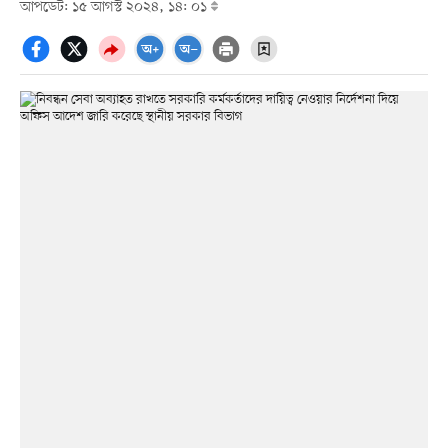
আপডেট: ১৫ আগস্ট ২০২৪, ১৪: ০১