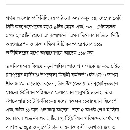
প্রথম আলোর প্রতিনিধিদের পাঠানো তথ্য অনুসারে, দেশের ১২টি
সিটি করপোরেশনের মধ্যে ৯টির মেয়র এবং ৩৩০ পৌরসভার
মধ্যে ২০৫টির মেয়র আত্মগোপনে। অপর দিকে ঢাকা উত্তর সিটি
করপোরেশন ও ঢাকা দক্ষিণ সিটি করপোরেশনের ১২৯
কাউন্সিলরের মধ্যে আত্মগোপনে আছেন ১১৮ জন।
জন্মনিবন্ধনের বিষয়ে নতুন অফিস আদেশ সম্পর্কে জানতে চাইলে
চাঁদপুরের হাজীগঞ্জ উপজেলা নির্বাহী কর্মকর্তা (ইউএনও) তাপস
শীল প্রথম আলোকে বলেন, তাঁর উপজেলায় অননুমোদিতভাবে
কোনো ইউনিয়ন পরিষদের চেয়ারম্যান অনুপস্থিত নেই। তাঁর
উপজেলায় ১২টি ইউনিয়নের মধ্যে একজন চেয়ারম্যান বিদেশে
এবং বাকি ১১ জন এলাকায় আছেন। তবে ৫ আগস্ট শেখ হাসিনা
সরকারের পতনের পর হাটিলা পূর্ব ইউনিয়ন পরিষদের কার্যালয়ে
ব্যাপক ভাঙচুর ও লুটপাট চালায় এলাকাবাসী। সেখানে জন্ম ও