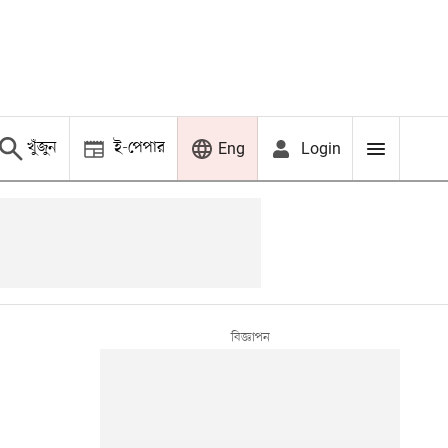
খুঁজুন
ই-পেপার
Login
Eng