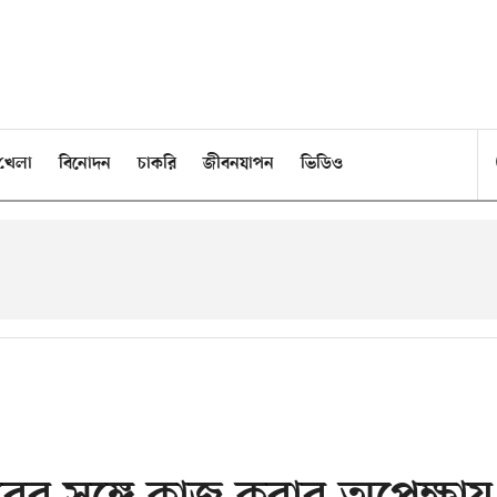
খেলা
বিনোদন
চাকরি
জীবনযাপন
ভিডিও