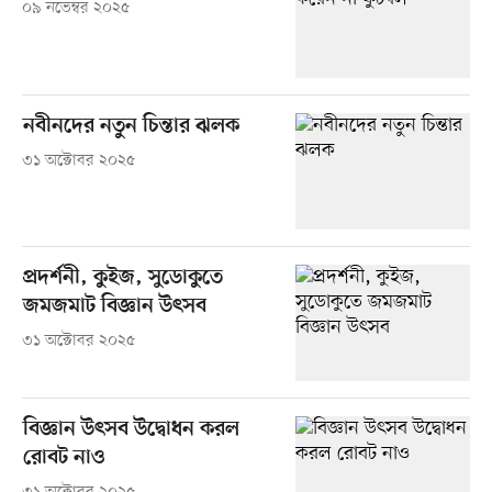
০৯ নভেম্বর ২০২৫
নবীনদের নতুন চিন্তার ঝলক
৩১ অক্টোবর ২০২৫
প্রদর্শনী, কুইজ, সুডোকুতে
জমজমাট বিজ্ঞান উৎসব
৩১ অক্টোবর ২০২৫
বিজ্ঞান উৎসব উদ্বোধন করল
রোবট নাও