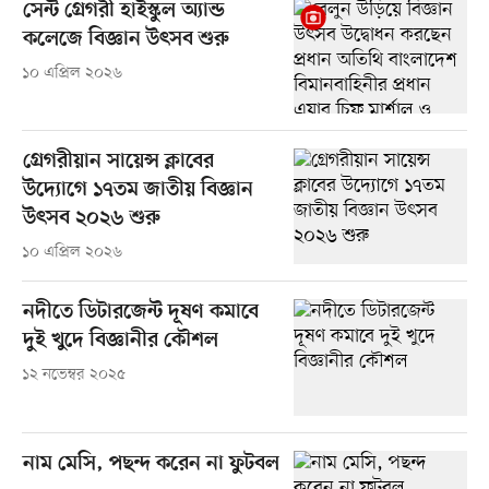
সেন্ট গ্রেগরী হাইস্কুল অ্যান্ড
কলেজে বিজ্ঞান উৎসব শুরু
১০ এপ্রিল ২০২৬
গ্রেগরীয়ান সায়েন্স ক্লাবের
উদ্যোগে ১৭তম জাতীয় বিজ্ঞান
উৎসব ২০২৬ শুরু
১০ এপ্রিল ২০২৬
নদীতে ডিটারজেন্ট দূষণ কমাবে
দুই খুদে বিজ্ঞানীর কৌশল
১২ নভেম্বর ২০২৫
নাম মেসি, পছন্দ করেন না ফুটবল