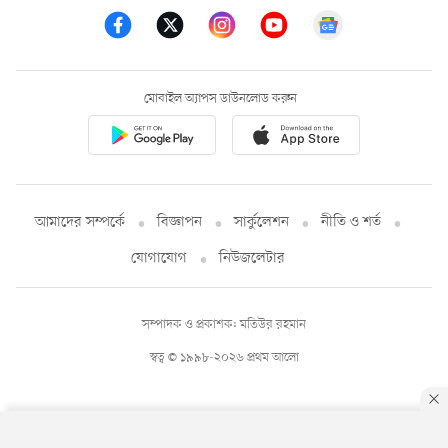
মোবাইল অ্যাপস ডাউনলোড করুন
আমাদের সম্পর্কে
বিজ্ঞাপন
সার্কুলেশন
নীতি ও শর্ত
যোগাযোগ
নিউজলেটার
সম্পাদক ও প্রকাশক: মতিউর রহমান
স্বত্ব © ১৯৯৮-২০২৬ প্রথম আলো