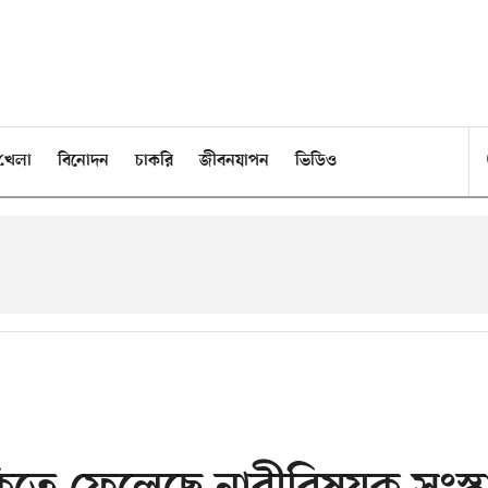
খেলা
বিনোদন
চাকরি
জীবনযাপন
ভিডিও