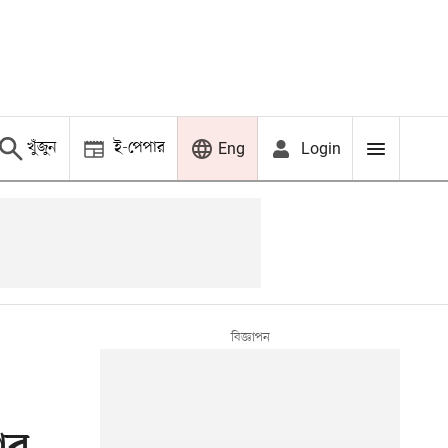
খুঁজুন
ই-পেপার
Login
Eng