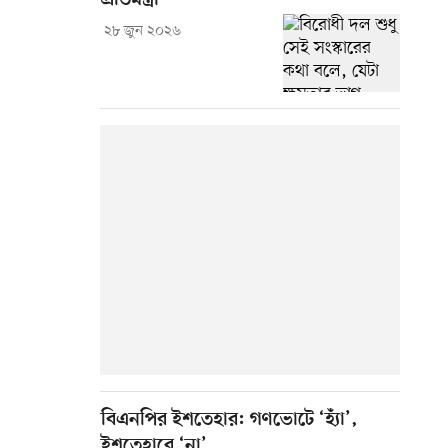
প্রতিমন্ত্রী
২৮ জুন ২০২৬
বিএনপির ইশতেহার: গণভোটে ‘হ্যাঁ’,
ইশতেহারে ‘না’