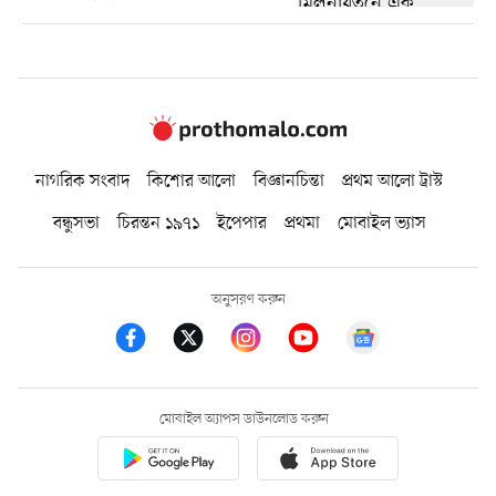
নাগরিক সংবাদ
কিশোর আলো
বিজ্ঞানচিন্তা
প্রথম আলো ট্রাস্ট
বন্ধুসভা
চিরন্তন ১৯৭১
ইপেপার
প্রথমা
মোবাইল ভ্যাস
অনুসরণ করুন
মোবাইল অ্যাপস ডাউনলোড করুন