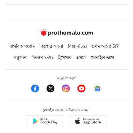
নাগরিক সংবাদ
কিশোর আলো
বিজ্ঞানচিন্তা
প্রথম আলো ট্রাস্ট
বন্ধুসভা
চিরন্তন ১৯৭১
ইপেপার
প্রথমা
মোবাইল ভ্যাস
অনুসরণ করুন
মোবাইল অ্যাপস ডাউনলোড করুন