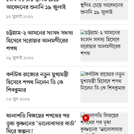
আবেদনের শুনানি ১৯ জুলাই
১৩ জুলাই ২০২৬
চট্টগ্রাম-২ আসনের সংসদ সদস্য
হিসেবে সরোয়ার আলমগীরের
শপথ
০৯ জুলাই ২০২৬
কর্ণাটক রাজ্যের নতুন মুখ্যমন্ত্রী
হিসেবে শপথ নিলেন ডি কে
শিবকুমার
০৩ জুন ২০২৬
থালাপতি বিজয়ের শপথের পর
তৃষা কৃষ্ণানের ‘ভালোবাসার বার্তা’
ঘিরে জল্পনা!