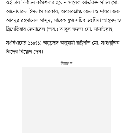
ওই চার নির্বাচন কমিশনার হলেন সাবেক অতিরিক্ত সচিব মো.
আনোয়ারুল ইসলাম সরকার, অবসরপ্রাপ্ত জেলা ও দায়রা জজ
আবদুর রহমানেল মাসুদ, সাবেক যুগ্ম সচিব তহমিদা আহ্‌মদ ও
ব্রিগেডিয়ার জেনারেল (অব.) আবুল ফজল মো. সানাউল্লাহ।
সংবিধানের ১১৮(১) অনুচ্ছেদ অনুযায়ী রাষ্ট্রপতি মো. সাহাবুদ্দিন
তাঁদের নিয়োগ দেন।