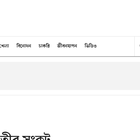
খেলা
বিনোদন
চাকরি
জীবনযাপন
ভিডিও