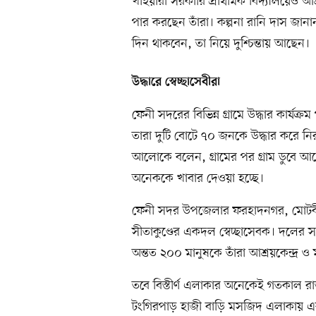
খাইয়ারা সরকারি প্রাথমিক বিদ্যালয়েও 
পার করছেন তাঁরা। কল্পনা রানি দাস জানা
দিন থাকবেন, তা নিয়ে দুশ্চিন্তায় আছেন।
উদ্ধারে স্বেচ্ছাসেবীরা
ফেনী সদরের বিভিন্ন গ্রামে উদ্ধার কার্যক
তারা দুটি বোটে ৭০ জনকে উদ্ধার করে নি
আলোকে বলেন, গ্রামের পর গ্রাম ডুবে আ
অনেককে খাবার দেওয়া হচ্ছে।
ফেনী সদর উপজেলার ফরহাদনগর, মোটবী ও 
সীতাকুণ্ডের একদল স্বেচ্ছাসেবক। দলের 
অন্তত ২০০ মানুষকে তাঁরা আশ্রয়কেন্দ্র 
তবে বিস্তীর্ণ এলাকার অনেকেই গতকাল রাত
টংগিরপাড় হাজী বাড়ি মসজিদ এলাকায় 