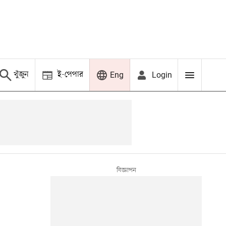
খুঁজুন
ই-পেপার
Login
Eng