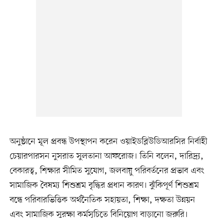
অনুষ্ঠানে মূল প্রবন্ধ উপস্থাপন করেন ওয়াইডব্লিউডিআরসির নির্বাহী
চেয়ারপারসন নুসরাত সুলতানা আফরোজ। তিনি বলেন, দারিদ্র্য,
বেকারত্ব, শিক্ষার সীমিত সুযোগ, জলবায়ু পরিবর্তনের প্রভাব এবং
সামাজিক বৈষম্য শিশুশ্রম বৃদ্ধির প্রধান কারণ। ঝুঁকিপূর্ণ শিশুশ্রম
বন্ধে পরিবারভিত্তিক অর্থনৈতিক সহায়তা, শিক্ষা, দক্ষতা উন্নয়ন
এবং সামাজিক সুরক্ষা কর্মসূচিতে বিনিয়োগ বাড়ানো জরুরি।