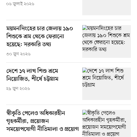
০৬ জুলাই ২০২৬
ময়মনসিংহের চার জেলায় ১৯০
শিশুকে শ্রম থেকে ফেরানো
হয়েছে: সরকারি তথ্য
৩০ জুন ২০২৬
দেশে ১৭ লাখ শিশু শ্রমে
নিয়োজিত, শীর্ষে চট্টগ্রাম
২৯ জুন ২০২৬
স্বীকৃতি পেলেও অধিকারহীন
গৃহকর্মীরা, প্রয়োজন
সময়োপযোগী নীতিমালা ও প্রয়োগ