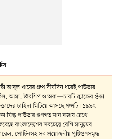
্কস
্ঠী আবুল খায়ের গ্রুপ দীর্ঘদিন ধরেই পাউডার
কস, আমা, স্টারশিপ ও অরা—চারটি ব্র্যান্ডের গুঁড়া
োক্তাদের চাহিদা মিটিয়ে আসছে গ্রুপটি। ১৯৯৭
 ক্রিম মিল্ক পাউডার গুণগত মান বজায় রেখে
জন করেছে বাংলাদেশের সবচেয়ে বেশি মানুষের
ারেল, প্রোটিনসহ সব প্রয়োজনীয় পুষ্টিগুণসমৃদ্ধ