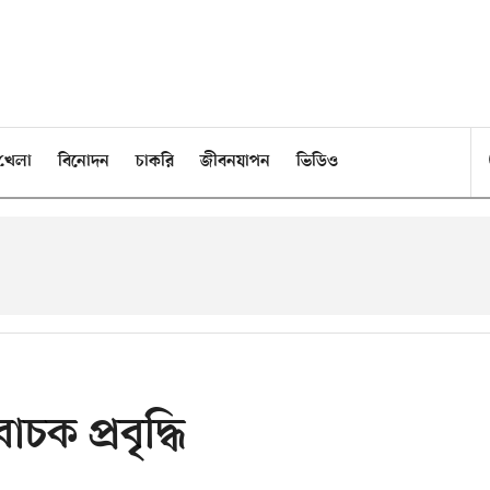
খেলা
বিনোদন
চাকরি
জীবনযাপন
ভিডিও
চক প্রবৃদ্ধি