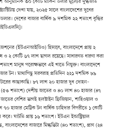
 আনুমানিক ৩০ কোটি মার্কিন ডলার মূল্যের দুগ্ধজাত
ট্যাস্টিটায় দেখা যায়, ২০২৫ সালে বাংলাদেশের দুধের
ডলার। দেশের বাজার বার্ষিক ৯ দশমিক ২২ শতাংশ বৃদ্ধির
 ও আইডিএলসি]।
নাইজেশনের (ইউএনআইডিও) হিসাবে, বাংলাদেশে প্রায় ২
ষ ও ২ কোটি ৬৭ লাখ ছাগল রয়েছে। সাধারণত ধারণা করা
৫০ শতাংশ মানুষ পরোক্ষভাবে এই খাতে নিযুক্ত। বাংলাদেশে
াজার টন। মাথাপিছু সরবরাহ প্রতিদিন ২২১ দশমিক ৮৯
িলিটারের কাছাকাছি। ৮৭ লাখ ২০ হাজার দুধ দোহন–
 (৫৩ শতাংশ) দেশীয় জাতের ও ৪০ লাখ ৪০ হাজার (৪৭
তের বেশির ভাগই হলস্টাইন ফ্রিজিয়ান, শাহিওয়াল ও
 ৭০ হাজার মেট্রিক টন বার্ষিক চাহিদার বিপরীতে ১ কোটি
করে। ঘাটতি প্রায় ১৬ শতাংশ। ইউএন ইন্ডাস্ট্রিয়াল
, বাংলাদেশের বাজারে মিল্কভিটা (৪০ শতাংশ), প্রাণ (২৪