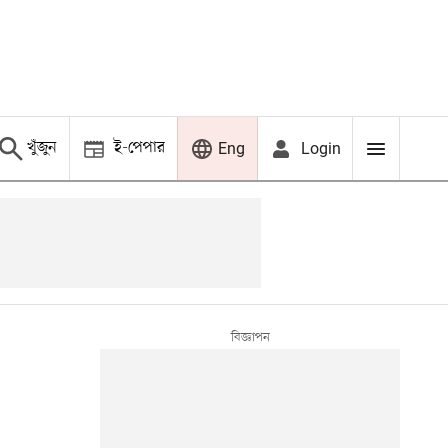
খুঁজুন
ই-পেপার
Login
Eng