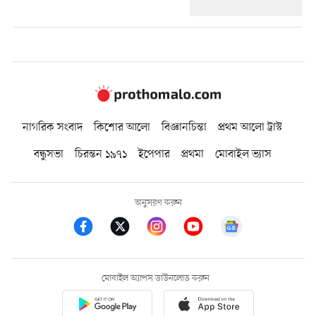
নাগরিক সংবাদ
কিশোর আলো
বিজ্ঞানচিন্তা
প্রথম আলো ট্রাস্ট
বন্ধুসভা
চিরন্তন ১৯৭১
ইপেপার
প্রথমা
মোবাইল ভ্যাস
অনুসরণ করুন
মোবাইল অ্যাপস ডাউনলোড করুন