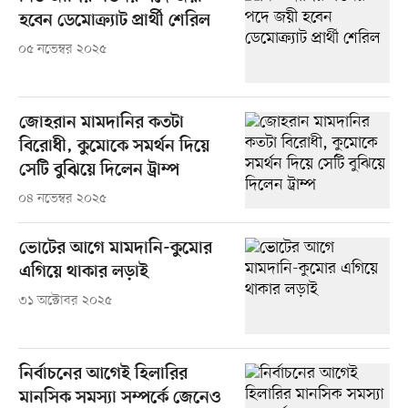
হবেন ডেমোক্র্যাট প্রার্থী শেরিল
০৫ নভেম্বর ২০২৫
জোহরান মামদানির কতটা
বিরোধী, কুমোকে সমর্থন দিয়ে
সেটি বুঝিয়ে দিলেন ট্রাম্প
০৪ নভেম্বর ২০২৫
ভোটের আগে মামদানি-কুমোর
এগিয়ে থাকার লড়াই
৩১ অক্টোবর ২০২৫
নির্বাচনের আগেই হিলারির
মানসিক সমস্যা সম্পর্কে জেনেও