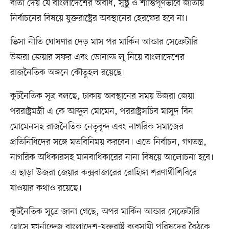
বার্তা দেয় যে বাংলাদেশের অবাধ, সুষ্ঠু ও শান্তিপূর্ণভাবে জাতীয়
নির্বাচনের বিষয়ে যুক্তরাষ্ট্রের অবস্থানের হেরফের হবে না।
ভিসা নীতি ঘোষণার দেড় মাস পর মার্কিন আন্ডার সেক্রেটারি
উজরা জেয়ার সফর এবং ডোনাল্ড লু নিয়ে বাংলাদেশের
রাজনৈতিক অঙ্গনে কৌতুহল রয়েছে।
কূটনৈতিক সূত্র বলছে, ঢাকায় অবস্থানের সময় উজরা জেয়া
পররাষ্ট্রমন্ত্রী এ কে আব্দুল মোমেন, পররাষ্ট্রসচিব মাসুদ বিন
মোমেনসহ রাজনৈতিক নেতৃবৃন্দ এবং নাগরিক সমাজের
প্রতিনিধিদের সঙ্গে মতবিনিময় করবেন। এতে নির্বাচন, গণতন্ত্র,
নাগরিক অধিকারসহ মানবাধিকারের নানা বিষয়ে আলোচনা হবে।
এ ছাড়া উজরা জেয়ার কক্সবাজারের রোহিঙ্গা শরণার্থীশিবিরে
যাওয়ার কথাও রয়েছে।
কূটনৈতিক সূত্রে জানা গেছে, অপর মার্কিন আন্ডার সেক্রেটারি
হোসে ফার্নান্দেজ বাংলাদেশ-যুক্তরাষ্ট্র ব্যবসায়ী পরিষদের বৈঠকে