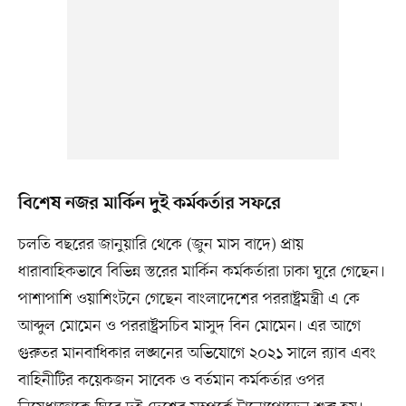
বিশেষ নজর মার্কিন দুই কর্মকর্তার সফরে
চলতি বছরের জানুয়ারি থেকে (জুন মাস বাদে) প্রায়
ধারাবাহিকভাবে বিভিন্ন স্তরের মার্কিন কর্মকর্তারা ঢাকা ঘুরে গেছেন।
পাশাপাশি ওয়াশিংটনে গেছেন বাংলাদেশের পররাষ্ট্রমন্ত্রী এ কে
আব্দুল মোমেন ও পররাষ্ট্রসচিব মাসুদ বিন মোমেন। এর আগে
গুরুতর মানবাধিকার লঙ্ঘনের অভিযোগে ২০২১ সালে র‌্যাব এবং
বাহিনীটির কয়েকজন সাবেক ও বর্তমান কর্মকর্তার ওপর