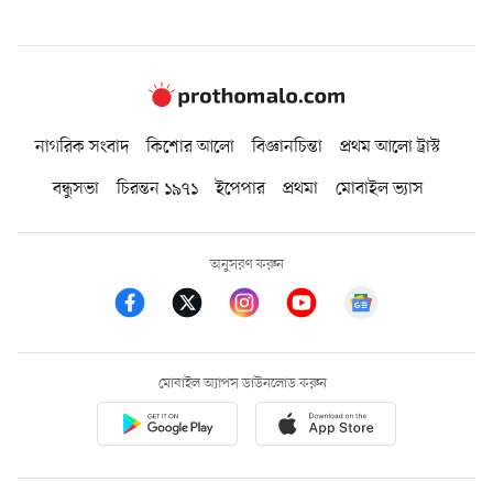
নাগরিক সংবাদ
কিশোর আলো
বিজ্ঞানচিন্তা
প্রথম আলো ট্রাস্ট
বন্ধুসভা
চিরন্তন ১৯৭১
ইপেপার
প্রথমা
মোবাইল ভ্যাস
অনুসরণ করুন
মোবাইল অ্যাপস ডাউনলোড করুন