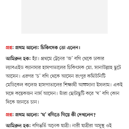
প্রশ্ন
:
প্রথম আলো:
চিকিৎসক তো এলেন।
হ্যাঁ। প্রথমে ট্রেনের ‘জ’ বগি থেকে ঢাকার
আমিরুল হক:
ল্যাবএইড ক্যানসার হাসপাতালের চিকিৎসক মো. সানাউল্লাহ ছুটে
আসেন। এরপর ‘চ’ বগি থেকে আসেন রংপুর কমিউনিটি
মেডিকেল কলেজ হাসপাতালের শিক্ষার্থী আফসানা ইসলাম। একই
সঙ্গে কয়েকজন নার্স আসেন। তাঁরা ছোটাছুটি করে ‘ঘ’ বগি কোন
দিকে জানতে চান।
প্রশ্ন
:
প্রথম আলো:
‘ঘ’ বগিতে গিয়ে কী দেখলেন?
বগিভর্তি অনেক যাত্রী। নারী যাত্রীরা অসুস্থ ওই
আমিরুল হক: